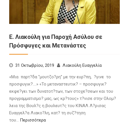
Ε. Λιακούλη για Παροχή Ασύλου σε
Πρόσφυγες και Μετανάστες
31 Οκτωβρίου, 2019
Λιακούλη Ευαγγελία
«Μια παρτ?δα ‘’μουτζο?ρη’’ με την ευρ?πη, ?γινε το
προσφυγικ?….» «Το μεταναστευτικ? – προσφυγικ?
εκφε?γει των δυνατοτ?των, των στοχε?σεων και του
προγραμματισμο? μας, ως κρ?τους» τ?νισε στην Ολομ?
λεια της Βουλ?ς η βουλευτ?ς του ΚΙΝΑΛ Λ?ρισας
Ευαγγελ?α Λιακο?λη, κατ? τη συζ?τηση
του…
Περισσότερα