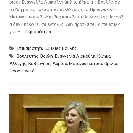
ρισας Ευαγγελ?α Λιακο?λη απ? το β?μα της Βουλ?ς, σε
σχ?ση με τις πρ?σφατες εξελ?ξεις στο Προσφυγικ? –
Μεταναστευτικ?: «Κυρ?ες και κ?ριοι Βουλευτ?ς η Ιστορ?
α δεν υπακο?ει σε εντολ?ς. Δεν προτ?σσει, ο?τε επιλ?
γει. Η…
Περισσότερα
Επικαιρότητα
,
Ομιλίες Βουλής
Βουλευτής
,
Βουλή
,
Ευαγγελία Λιακούλη
,
Κίνημα
Αλλαγής
,
Κυβέρνηση
,
Λάρισα
,
Μεταναστευτικό
,
Ομιλία
,
Προσφυγικό