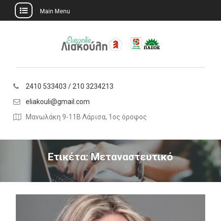
Main Menu
Skip
to
content
2410 533403 / 210 3234213
eliakouli@gmail.com
Μανωλάκη 9-11Β Λάρισα, 1ος όροφος
Ετικέτα:
Μεταναστευτικό