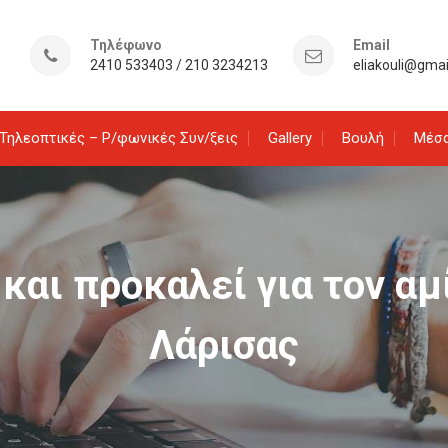
Τηλέφωνο
Email
2410 533403 / 210 3234213
eliakouli@gma
Τηλεοπτικές – Ρ/φωνικές Συν/ξεις
Gallery
Βουλή
Μέσα
και προκαλεί για τον αμ
Λάρισας