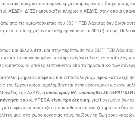
στα όντως πραγματοποιούμενα έργα απομάκρυνσης, διαχείρισης κ
τιά, ΑΣΔΕΝ, Δ΄ ΣΣ) απουσιάζει πλήρως η ΑΣΔΥΣ, στην οποία υπάγε
ου
 κάτω από τις αμιαντοσκεπές του 303
ΠΕΒ Λάρισας δεν βρίσκοντα
α, στα οποία εργάζονται καθημερινά περί τα 300 (!) άτομα, Πολιτ
ου
 όπως και αλλού, έτσι και στην περίπτωση του 303
ΠΕΒ Λάρισας 
ω από το απαγορευμένο και καρκινογόνο υλικό, το οποίο λόγω τ
ς αμιάντου, οι οποίες εισπνέονται από το προσωπικό των συνεργ
 αποτελεί μνημείο ασάφειας και «τιποτολογίας» αφού κατά λέξη απ
εις του Εργοστασίου περιλαμβάνεται στην υφιστάμενη ως άνω μελ
ς Μονάδες της ΑΣΔΥΣ,
η οποία όμως ΘΑ υλοποιηθεί ΣΕ ΠΕΡΙΠΤΩΣΗ
πάντηση του κ. ΥΠΕΘΑ είναι προκλητική,
γιατί όχι μόνο δεν α
γιατί αφενός απουσιάζει η ευαισθησία σε ένα ζήτημα που δεν επ
πολίτες μας, στο χώρο εργασίας τους, παίζουν τη ζωή τους «κορών