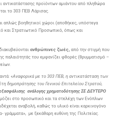
αι αντικατάστασης προϊόντων αμιάντου από πληθώρα
ται το 303 ΠΕΒ Λάρισας.
ι απλώς βοηθητικοί χώροι (αποθήκες, υπόστεγα
ικό και Στρατιωτικό Προσωπικό, όπως και
διακυβεύονται
ανθρώπινες ζωές,
από την στιγμή που
ης παλαιότητάς του εμφανίζει φθορές (θρυμματισμό –
είων.
αντά: «
Αναφορικά με το 303 ΠΕΒ, η αντικατάσταση των
έτη δημοπράτησης του Γενικού Επιτελείου Στρατού,
 εξασφάλισης ανάλογης χρηματοδότησης ΣΕ ΔΕΥΤΕΡΟ
ρμόζει στο προσωπικό και τα στελέχη των Ενόπλων
ιδέχεται αναβολή, καθώς το υλικό είναι καρκινογόνο
α- γράμματα», με ξεκάθαρη ευθύνη της Πολιτείας.