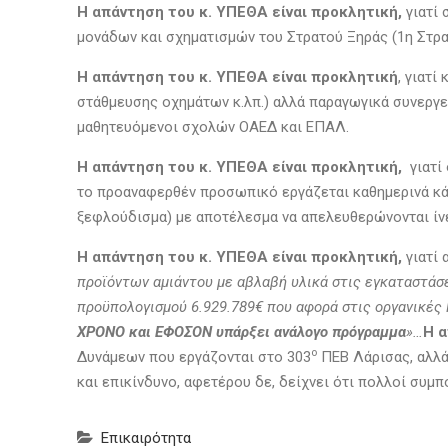
Η απάντηση του κ. ΥΠΕΘΑ είναι προκλητική,
γιατί 
μονάδων και σχηματισμών του Στρατού Ξηράς (1η Στρα
Η απάντηση του κ. ΥΠΕΘΑ είναι προκλητική
, γιατί
στάθμευσης οχημάτων κ.λπ.) αλλά παραγωγικά συνεργεί
μαθητευόμενοι σχολών ΟΑΕΔ και ΕΠΑΛ.
Η απάντηση του κ. ΥΠΕΘΑ είναι προκλητική,
γιατί
το προαναφερθέν προσωπικό εργάζεται καθημερινά κάτ
ξεφλούδισμα) με αποτέλεσμα να απελευθερώνονται ίνε
Η απάντηση του κ. ΥΠΕΘΑ είναι προκλητική,
γιατί
προϊόντων αμιάντου με αβλαβή υλικά στις εγκαταστάσ
προϋπολογισμού 6.929.789€ που αφορά στις οργανικέ
ΧΡΟΝΟ και ΕΦΟΣΟΝ υπάρξει ανάλογο πρόγραμμα
»…
Η α
ο
Δυνάμεων που εργάζονται στο 303
ΠΕΒ Λάρισας, αλλά 
και επικίνδυνο, αφετέρου δε, δείχνει ότι πολλοί συμ
Επικαιρότητα