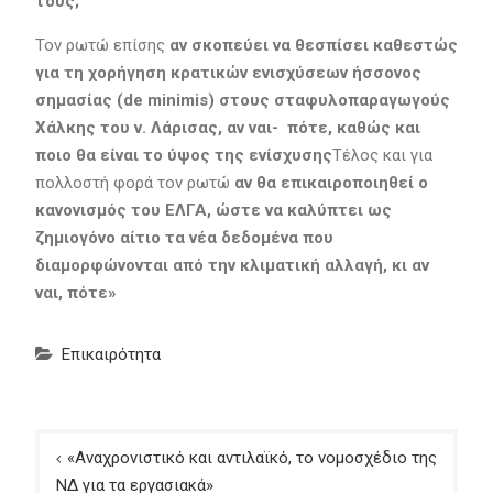
τους;
Τον ρωτώ επίσης
αν σκοπεύει να θεσπίσει καθεστώς
για τη χορήγηση κρατικών ενισχύσεων ήσσονος
σημασίας (de minimis) στους σταφυλοπαραγωγούς
Χάλκης του ν. Λάρισας, αν ναι- πότε, καθώς και
ποιο θα είναι το ύψος της ενίσχυσης
Τέλος και για
πολλοστή φορά τον ρωτώ
αν θα επικαιροποιηθεί ο
κανονισμός του ΕΛΓΑ, ώστε να καλύπτει ως
ζημιογόνο αίτιο τα νέα δεδομένα που
διαμορφώνονται από την κλιματική αλλαγή, κι αν
ναι, πότε»
Επικαιρότητα
Πλοήγηση
«Αναχρονιστικό και αντιλαϊκό, το νομοσχέδιο της
άρθρων
ΝΔ για τα εργασιακά»