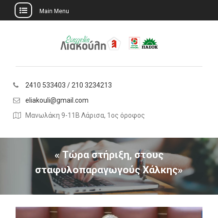
Main Menu
Skip
to
content
2410 533403 / 210 3234213
eliakouli@gmail.com
Μανωλάκη 9-11Β Λάρισα, 1ος όροφος
« Τώρα στήριξη, στους
σταφυλοπαραγωγούς Χάλκης»