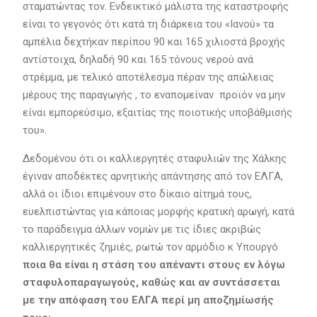
σταματώντας τον. Ενδεικτικό μάλιστα της καταστροφής
είναι το γεγονός ότι κατά τη διάρκεια του «Ιανού» τα
αμπέλια δεχτήκαν περίπου 90 και 165 χιλιοστά βροχής
αντίστοιχα, δηλαδή 90 και 165 τόνους νερού ανά
στρέμμα, με τελικό αποτέλεσμα πέραν της απώλειας
μέρους της παραγωγής , το εναπομείναν προϊόν να μην
είναι εμπορεύσιμο, εξαιτίας της ποιοτικής υποβάθμισής
του».
Δεδομένου ότι οι καλλιεργητές σταφυλιών της Χάλκης
έγιναν αποδέκτες αρνητικής απάντησης από τον ΕΛΓΑ,
αλλά οι ίδιοι επιμένουν στο δίκαιο αίτημά τους,
ευελπιστώντας για κάποιας μορφής κρατική αρωγή, κατά
το παράδειγμα άλλων νομών με τις ίδιες ακριβώς
καλλιεργητικές ζημιές, ρωτώ τον αρμόδιο κ Υπουργό
ποια θα είναι η στάση του απέναντι στους εν λόγω
σταφυλοπαραγωγούς, καθώς και αν συντάσσεται
με την απόφαση του ΕΛΓΑ περί μη αποζημίωσής