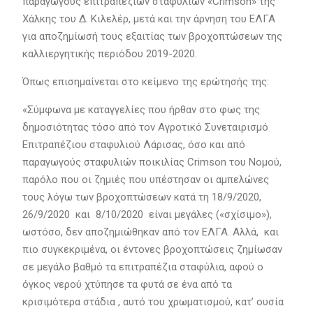
παραγωγούς επιτραπέζιων σταφυλιών «Crimson» της
Χάλκης του Δ. Κιλελέρ, μετά και την άρνηση του ΕΛΓΑ
για αποζημίωσή τους εξαιτίας των βροχοπτώσεων της
καλλιεργητικής περιόδου 2019-2020.
Όπως επισημαίνεται στο κείμενο της ερώτησής της:
«Σύμφωνα με καταγγελίες που ήρθαν στο φως της
δημοσιότητας τόσο από τον Αγροτικό Συνεταιρισμό
Επιτραπέζιου σταφυλιού Λάρισας, όσο και από
παραγωγούς σταφυλιών ποικιλίας Crimson του Νομού,
παρόλο που οι ζημιές που υπέστησαν οι αμπελώνες
τους λόγω των βροχοπτώσεων κατά τη 18/9/2020,
26/9/2020 και 8/10/2020 είναι μεγάλες («σχίσιμο»),
ωστόσο, δεν αποζημιώθηκαν από τον ΕΛΓΑ. Αλλά, και
πιο συγκεκριμένα, οι έντονες βροχοπτώσεις ζημίωσαν
σε μεγάλο βαθμό τα επιτραπέζια σταφύλια, αφού ο
όγκος νερού χτύπησε τα φυτά σε ένα από τα
κρισιμότερα στάδια , αυτό του χρωματισμού, κατ’ ουσία