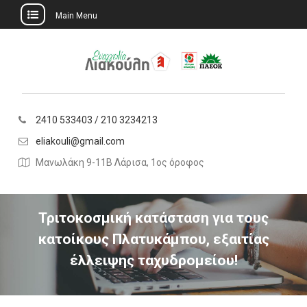
Main Menu
Skip
to
content
2410 533403 / 210 3234213
eliakouli@gmail.com
Μανωλάκη 9-11Β Λάρισα, 1ος όροφος
Τριτοκοσμική κατάσταση για τους
κατοίκους Πλατυκάμπου, εξαιτίας
έλλειψης ταχυδρομείου!