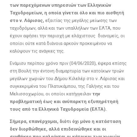
των παρεχόμενων υπηρεσιών των Ελληνικών
Ταχυδρομείων, η οποία γίνεται όλο και πιο αισθητή
στο ν. Λάρισας,
εξαιτίας της μεγάλης μείωσης των
ταχυδρόμων, αλλά και των υπαλλήλων των ΕΛΤΑ, που
έχουν αφήσει την περιοχή με ελάχιστους διανομείς, οι
οποίοι ούτε κατά διάνοια αρκούν προκειμένου να
καλύψουν τις ανάγκες της.
Ενάμισυ περίπου χρόνο πριν (04/06/2020), έφερα επίσης
στη Βουλή την έντονη διαμαρτυρία των κατοίκων τριών
μεγάλων χωριών του Δήμου Κιλελέρ στο ν. Λάρισας και
συγκεκριμένα του Πλατυκάμπου, της Γαλήνης και του
Μελισσοχωρίου, οι οποίοι κατήγγειλαν
την
προβληματική έως και ανύπαρκτη εξυπηρέτησή
τους από τα Ελληνικά Ταχυδρομεία (ΕΛΤΑ).
Σήμερα, επανέρχομαι, διότι όχι μόνο η κατάσταση
δεν διορθώθηκε, αλλά επιδεινώθηκε και οι
συνθήκες που καλούνται οι κάτοικοι των χωριών