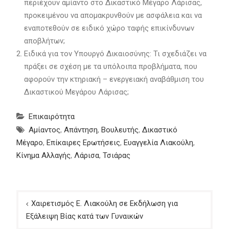
περιέχουν αμίαντο στο Δικαστικό Μέγαρο Λάρισας,
προκειμένου να απομακρυνθούν με ασφάλεια και να
εναποτεθούν σε ειδικό χώρο ταφής επικίνδυνων
αποβλήτων;
Ειδικά για τον Υπουργό Δικαιοσύνης: Τι σχεδιάζει να
πράξει σε σχέση με τα υπόλοιπα προβλήματα, που
αφορούν την κτηριακή – ενεργειακή αναβάθμιση του
Δικαστικού Μεγάρου Λάρισας;
Επικαιρότητα
Αμίαντος
,
Απάντηση
,
Βουλευτής
,
Δικαστικό
Μέγαρο
,
Επίκαιρες Ερωτήσεις
,
Ευαγγελία Λιακούλη
,
Κίνημα Αλλαγής
,
Λάρισα
,
Τσιάρας
Πλοήγηση
Χαιρετισμός Ε. Λιακούλη σε Εκδήλωση για
άρθρων
Εξάλειψη Βίας κατά των Γυναικών