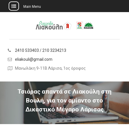
Main Menu
Skip
to
content
2410 533403 / 210 3234213
eliakouli@gmail.com
Μανωλάκη 9-11Β Λάρισα, 1ος όροφος
Τσιάρας απαντά σε Λιακούλη στη
Βουλή, για τον αμίαντο στο
Δικαστικό Μέγαρο Λάρισας