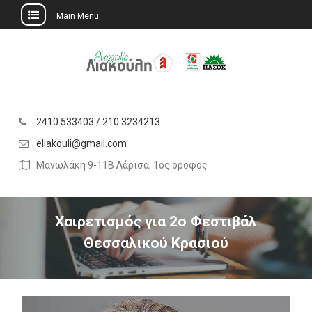
Main Menu
Skip
to
content
2410 533403 / 210 3234213
eliakouli@gmail.com
Μανωλάκη 9-11Β Λάρισα, 1ος όροφος
Χαιρετισμός για 2ο Φεστιβάλ
Θεσσαλικού Κρασιού