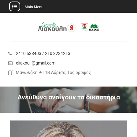
Main Menu
Skip
to
content
2410 533403 / 210 3234213
eliakouli@gmail.com
Μανωλάκη 9-11Β Λάρισα, 1ος όροφος
Ανεύθυνα ανοίγουν τα δικαστήρια