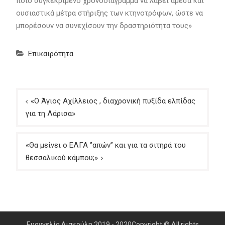
ποιο συγκεκριμένο χρονοδιάγραμμα να λάβει άμεσα και
ουσιαστικά μέτρα στήριξης των κτηνοτρόφων, ώστε να
μπορέσουν να συνεχίσουν την δραστηριότητα τους»
Επικαιρότητα
Πλοήγηση
«Ο Άγιος Αχίλλειος , διαχρονική πυξίδα ελπίδας
άρθρων
για τη Λάρισα»
«Θα μείνει ο ΕΛΓΑ ‘’απών’’ και για τα σιτηρά του
θεσσαλικού κάμπου;»
Ευαγγελία Λιακούλη 2019 - 2020Copyright © All rights