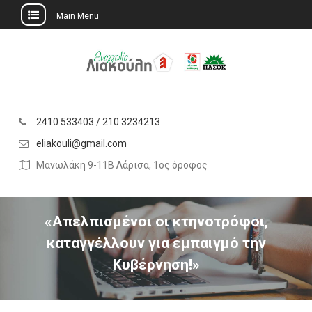
Main Menu
Skip
to
content
2410 533403 / 210 3234213
eliakouli@gmail.com
Μανωλάκη 9-11Β Λάρισα, 1ος όροφος
«Απελπισμένοι οι κτηνοτρόφοι,
καταγγέλλουν για εμπαιγμό την
Κυβέρνηση!»