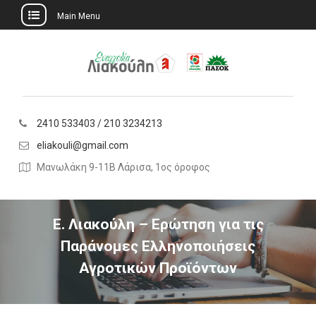
Main Menu
Skip
to
content
2410 533403 / 210 3234213
eliakouli@gmail.com
Μανωλάκη 9-11Β Λάρισα, 1ος όροφος
Ε. Λιακούλη – Ερώτηση για τις
Παράνομες Ελληνοποιήσεις
Αγροτικών Προϊόντων