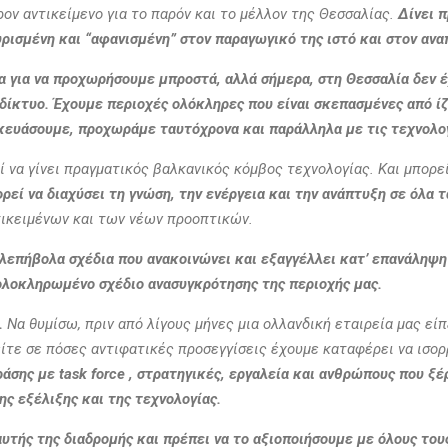
ον αντικείμενο για το παρόν και το μέλλον της Θεσσαλίας.
Δίνει 
υρισμένη και “αφανισμένη” στον παραγωγικό της ιστό και στον ανα
εία για να προχωρήσουμε μπροστά, αλλά σήμερα, στη Θεσσαλία δεν
δίκτυο. Έχουμε περιοχές ολόκληρες που είναι σκεπασμένες από ί
σκευάσουμε, προχωράμε ταυτόχρονα και παράλληλα με τις τεχνολο
 να γίνει πραγματικός βαλκανικός κόμβος τεχνολογίας. Και μπορεί
εί να διαχύσει τη γνώση, την ενέργεια και την ανάπτυξη σε όλα 
τικειμένων και των νέων προοπτικών.
λεπήβολα σχέδια που ανακοινώνει και εξαγγέλλει κατ’ επανάληψη
ολοκληρωμένο σχέδιο ανασυγκρότησης της περιοχής μας.
.
Να θυμίσω, πριν από λίγους μήνες μια ολλανδική εταιρεία μας εί
ίτε σε πόσες αντιφατικές προσεγγίσεις έχουμε καταφέρει να ισο
σης με task force , στρατηγικές, εργαλεία και ανθρώπους που ξέρ
ης εξέλιξης και της τεχνολογίας.
αυτής της
διαδρομής
και πρέπει να το αξιοποιήσουμε με όλους του