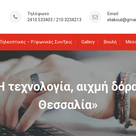
Τηλέφωνο
Email
2410 533403 / 210 3234213
eliakouli@gma
Τηλεοπτικές – Ρ/φωνικές Συν/ξεις
Gallery
Βουλή
Μέσα
Η τεχνολογία, αιχμή δόρ
Θεσσαλία»