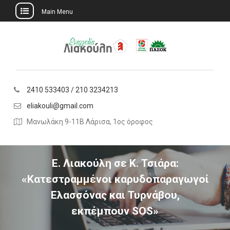
Main Menu
Skip
to
content
2410 533403 / 210 3234213
eliakouli@gmail.com
Μανωλάκη 9-11Β Λάρισα, 1ος όροφος
Ε. Λιακούλη σε Κ. Τσιάρα:
«Κατεστραμμένοι καρυδοπαραγωγοί
Ελασσόνας και Τυρνάβου,
εκπέμπουν SOS»