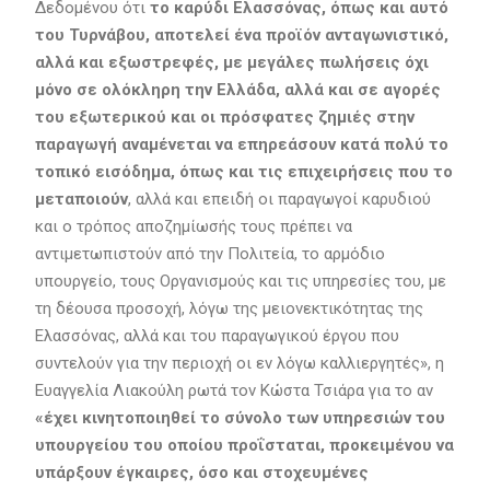
Δεδομένου ότι
το καρύδι Ελασσόνας, όπως και αυτό
του Τυρνάβου, αποτελεί ένα προϊόν ανταγωνιστικό,
αλλά και εξωστρεφές, με μεγάλες πωλήσεις όχι
μόνο σε ολόκληρη την Ελλάδα, αλλά και σε αγορές
του εξωτερικού και οι πρόσφατες ζημιές στην
παραγωγή αναμένεται να επηρεάσουν κατά πολύ το
τοπικό εισόδημα, όπως και τις επιχειρήσεις που το
μεταποιούν
, αλλά και επειδή οι παραγωγοί καρυδιού
και ο τρόπος αποζημίωσής τους πρέπει να
αντιμετωπιστούν από την Πολιτεία, το αρμόδιο
υπουργείο, τους Οργανισμούς και τις υπηρεσίες του, με
τη δέουσα προσοχή, λόγω της μειονεκτικότητας της
Ελασσόνας, αλλά και του παραγωγικού έργου που
συντελούν για την περιοχή οι εν λόγω καλλιεργητές», η
Ευαγγελία Λιακούλη ρωτά τον Κώστα Τσιάρα για το αν
«έχει κινητοποιηθεί το σύνολο των υπηρεσιών του
υπουργείου του οποίου προΐσταται, προκειμένου να
υπάρξουν έγκαιρες, όσο και στοχευμένες