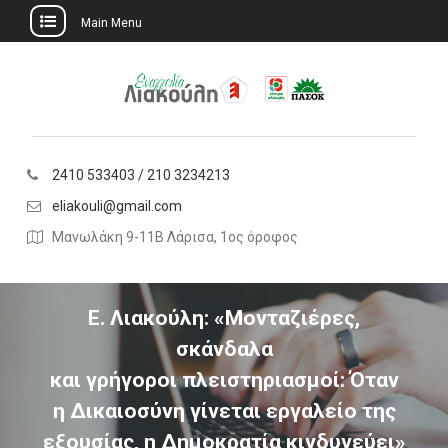
Main Menu
Skip
to
content
2410 533403 / 210 3234213
eliakouli@gmail.com
Μανωλάκη 9-11Β Λάρισα, 1ος όροφος
Ε. Λιακούλη: «Μονταζιέρες,
σκάνδαλα
και γρήγοροι πλειστηριασμοί: Όταν
η Δικαιοσύνη γίνεται εργαλείο της
εξουσίας, η Δημοκρατία κινδυνεύει»