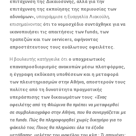
επιτάχυνση της Δικαιοσύνης, αλλά για την
επιτάχυνση της εκποίησης της περιουσίας των
αδυνάμων»,
υπογράμμισε η Ευαγγελία Λιακούλη,
επισημαίνοντας
ότι το νομοσχέδιο συντάχθηκε για να
ικανοποιήσει τις απαιτήσεις των funds, των
τραπεζών και των servicers, αφήνοντας
απροστάτευτους τους ευάλωτους οφειλέτες.
Η βουλευτής κατήγγειλε ότι
ο υποχρεωτικός
επαναπροσδιορισμός ανακοπών μέσω πλατφόρμας,
η έγγραφη εκδίκαση υποθέσεων και η μεταφορά
των πλειστηριασμών στην Αθήνα, αποστερούν τους
πολίτες από τη δυνατότητα πραγματικής
υπεράσπισης των δικαιωμάτων τους
:
«
Ένας
οφειλέτης
από
τη Φλώρινα θα
πρέπει να μεταφερθεί
σε
συμβολαιογράφο στην Αθήνα, που θα συνεργάζεται με
τα funds.
Πώς θα πληροφορηθεί χωρίς δικηγόρο για το
φάκελό του; Ποιος θα πληρώσει όλα τα έξοδα
μετάβασης, μελέτης του φακέλου του κλπ ;
Τι απομένει;