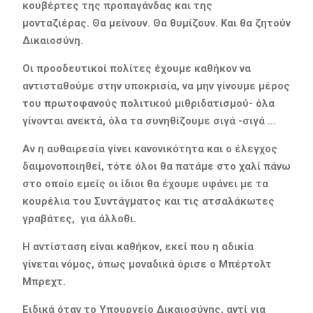
κουβέρτες της προπαγάνδας και της
μονταζιέρας.
Θα μείνουν. Θα θυμίζουν. Και θα ζητούν
Δικαιοσύνη.
Οι προοδευτικοί πολίτες έχουμε καθήκον να
αντισταθούμε στην υποκρισία, να μην γίνουμε μέρος
του πρωτοφανούς πολιτικού μιθριδατισμού- όλα
γίνονται ανεκτά, όλα τα συνηθίζουμε σιγά -σιγά …
Αν η αυθαιρεσία γίνει κανονικότητα και ο έλεγχος
δαιμονοποιηθεί, τότε όλοι θα πατάμε στο χαλί πάνω
στο οποίο εμείς οι ίδιοι θα έχουμε υφάνει με τ
α
κουρέλια του Συντάγματος κα
ι
τι
ς ατσαλάκωτες
γραβάτες,
για άλλοθι
.
Η αντίσταση είναι καθήκον
, εκεί που η αδικία
γίνεται νόμος, όπως
μοναδικά όρισε ο
Μπέρτολτ
Μπρεχτ.
Ειδικά όταν το
Υπουργείο Δικαιοσύνης, αντί για