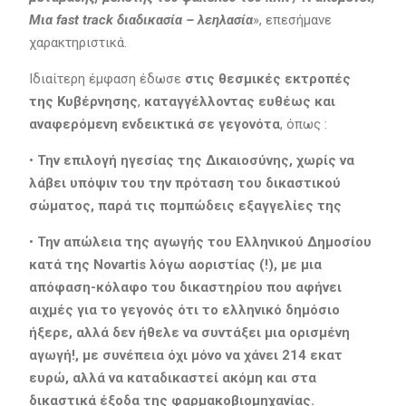
Μια fast track
διαδικασία –
λεηλασία
», επεσήμανε
χαρακτηριστικά.
Ιδιαίτερη έμφαση έδωσε
στις θεσμικές εκτροπές
της Κυβέρνησης
,
καταγγέλλοντας ευθέως
και
αναφερόμενη
ενδεικτικά
σε
γεγονότα
, όπως :
•
Την επιλογή ηγεσίας της Δικαιοσύνης, χωρίς να
λάβει υπόψιν του την πρόταση
του δικαστικού
σώματος, παρά τις πομπώδεις εξαγγελίες
της
•
Την α
πώλεια της αγωγής του Ελληνικού Δημοσίου
κατά της Novartis λόγω αοριστίας (!),
με μια
απόφαση-
κόλαφο του δικαστηρίου που αφήνει
αιχμές για το γεγον
ό
ς ότι το ελληνικό δημόσιο
ήξερε, αλλά δεν ήθελε να συντάξει μια ορισμένη
αγωγή!,
με συνέπεια
όχι μόνο να χάνει 214 εκατ
ευρώ, αλλά
να καταδικαστεί
ακόμη και
στα
δικαστικά έξοδα της φαρμακοβιομηχανίας.