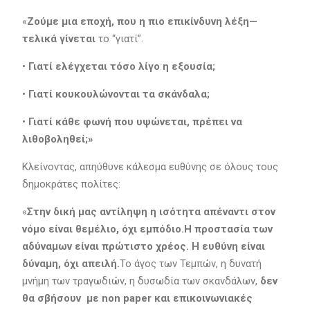
«
Ζούμε μια εποχή, που η πιο επικίνδυνη λέξη—
τελικά γίνεται
το “γιατί”.
•
Γιατί ελέγχεται τόσο λίγο η εξουσία;
•
Γιατί κουκουλώνονται τα σκάνδαλα;
•
Γιατί κάθε φωνή που υψώνεται, πρέπει να
λιθοβοληθεί;»
Κλείνοντας, απηύθυνε κάλεσμα ευθύνης σε όλους τους
δημοκράτες πολίτες:
«
Στην δική μας αντίληψη η ισότητα απέναντι στον
νόμο είναι θεμέλιο, όχι εμπόδιο.Η προστασία των
αδύναμων είναι πρώτιστο χρέος. Η ευθύνη είναι
δύναμη, όχι απειλή.
Το άγος των Τεμπών, η δυνατή
μνήμη των τραγωδιών, η δυσωδία των σκανδάλων,
δεν
θα σβήσουν
με
non
paper
και επικοινωνιακές