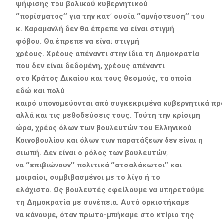
ψήφισης του βολικού κυβερνητικού
‘’πορίσματος
’’
για την κατ’ ουσία ‘’αμνήστευση’’ του
κ. Καραμανλή
δεν
θα έπρεπε να
είναι στιγμή
φόβο
υ
.
Θα έπρεπε να είναι
στιγμή
χρέους.
Χ
ρέο
υ
ς
απέναντι στη
ν ίδια τη
Δ
ημοκρατία
που δεν είναι δεδομένη
,
χρέους απέναντι
στο
Κ
ράτος
Δ
ικαίου
και τους θεσμούς
,
τα οποία
εδώ και πολύ
καιρό
υπονομεύ
ονται
από
συγκεκριμένα
κυβερνητικά
πρ
αλλά και
τις
μεθοδεύσεις
τους
.
Τούτη την κρίσιμη
ώρα, χρέος όλων των
βουλευτ
ών
του Ελληνικού
Κοινοβουλίου
και
όλων των παρατάξεων δεν
είναι η
σιωπή.
Δεν είναι
ο ρόλος
των βουλευτών
,
να
‘’
επιβιώνου
ν
’’
πολιτικά
‘’
ατσαλάκωτοι
’’
κ
αι
μοιραίοι
,
συμβιβασμέν
οι
με το λίγο ή το
ελάχιστο.
Ως βουλευτές
οφείλουμε να υπηρετούμε
τη
Δ
ημοκρατία με συνέπεια
.
Αυτ
ό ορκιστήκαμε
να
κάν
ου
με
, όταν πρωτο-μπήκαμε σ
το κτίριο
της