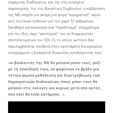
σημερινής διαδικασίας και της στη συνέχεια
παραπομπής του στο Δικαστικό Συμβούλιο, η κυβέρνηση
της ΝΔ υπήρξε για ακόμη μία φορά ‘’ευρηματική’’, αφού
αντί ποινικών ευθυνών για τον χαμό 57 ανθρώπων,
ξεκάθαρα κατασκεύασε ένα ‘’παράπτωμα’’-πλημμέλημα
για τον ίδιο, περί ‘’αποτυχίας’’ του να διαχειριστεί
αποτελεσματικά τον ΟΣΕ (!), το οποίο ωστόσο δεν
περιλαμβάνεται πουθενά στην υφιστάμενη δικογραφία»,
υπογράμμισε η Ευαγγελία Λιακούλη, καταλήγοντας πως:
«
οι βουλευτές της ΝΔ θα μείνουν μόνοι τους, μαζί
με τη συνείδησή τους, να ψηφίσουν το βράδυ μια
τέτοια ακραία μεθόδευση και διαστρέβλωση των
δημοκρατικών διαδικασιών, όπως μόνοι τους θα
μείνουν στις εκλογές και κυρίως μετά από αυτές,
που εκεί θα είναι κατάμονοι…».