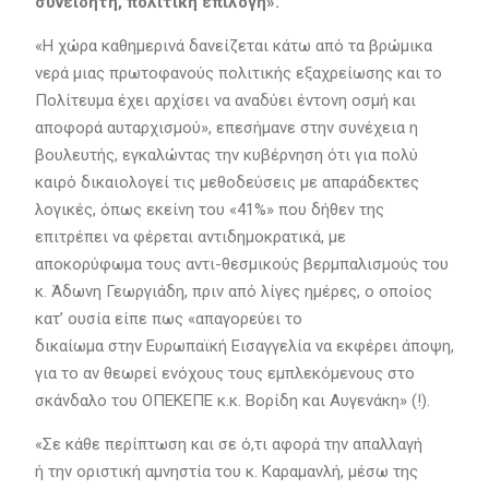
συνειδητή, πολιτική επιλογή».
«Η χώρα καθημερινά δανείζεται κάτω από τα βρώμικα
νερά μιας πρωτοφανούς πολιτικής εξαχρείωσης και το
Πολίτευμα έχει αρχίσει να αναδύει έντονη οσμή και
αποφορά αυταρχισμού», επεσήμανε στην συνέχεια η
βουλευτής, εγκαλώντας την κυβέρνηση ότι για πολύ
καιρό δικαιολογεί τις μεθοδεύσεις με απαράδεκτες
λογικές, όπως εκείνη του «41%» που δήθεν της
επιτρέπει να φέρεται αντιδημοκρατικά, με
αποκορύφωμα τους αντι-θεσμικούς βερμπαλισμούς του
κ. Άδωνη Γεωργιάδη, πριν από λίγες ημέρες, ο οποίος
κατ’ ουσία είπε πως «απαγορεύει το
δικαίωμα στην Ευρωπαϊκή Εισαγγελία να εκφέρει άποψη,
για το αν θεωρεί ενόχους τους εμπλεκόμενους στο
σκάνδαλο του ΟΠΕΚΕΠΕ κ.κ. Βορίδη και Αυγενάκη» (!).
«Σε κάθε περίπτωση και σε ό,τι αφορά την απαλλαγή
ή την οριστική αμνηστία του κ. Καραμανλή, μέσω της