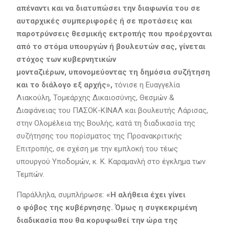
απέναντι και να διατυπώσει την διαφωνία του σε
αυταρχικές συμπεριφορές ή σε προτάσεις και
παροτρύνσεις θεσμικής εκτροπής που προέρχονται
από το στόμα υπουργών ή βουλευτών σας, γίνεται
στόχος των κυβερνητικών
μονταζιέρων,
υπονομεύοντας
τη δημόσια συζήτηση
και το διάλογο
ε
ξ αρχής
»,
τόνισε η Ευαγγελία
Λιακούλη, Τομεάρχης Δικαιοσύνης, Θεσμών &
Διαφάνειας του ΠΑΣΟΚ-ΚΙΝΑΛ και βουλευτής Λάρισας,
στην Ολομέλεια της Βουλής, κατά τη διαδικασία της
συζήτησης του πορίσματος της Προανακριτικής
Επιτροπής, σε σχέση με την εμπλοκή του τέως
υπουργού Υποδομών, κ. Κ. Καραμανλή στο έγκλημα των
Τεμπών.
Παράλληλα, συμπλήρωσε:
«Η
αλήθεια
έχει γίνει
ο
φόβος
της κυβέρνησης.
Όμως
η συγκεκριμένη
διαδικασία που θα κορυφωθεί την ώρα της