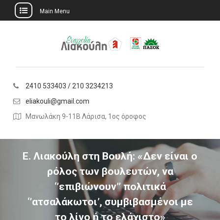
Main Menu
Skip
to
content
2410 533403 / 210 3234213
eliakouli@gmail.com
Μανωλάκη 9-11Β Λάρισα, 1ος όροφος
Ε. Λιακούλη στη Βουλή: «Δεν είναι ο
ρόλος των βουλευτών, να
‘’επιβιώνουν’’ πολιτικά
‘’ατσαλάκωτοι’, συμβιβασμένοι με
το λίγο ή το ελάχιστο»