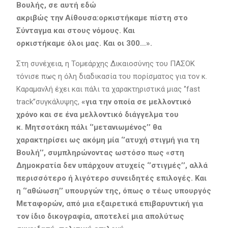
Βουλής,
σε αυτή
εδώ
ακριβώς
την
Α
ίθουσα
:
ορκιστήκαμε πίστη στο
Σύνταγμα και στους νόμους
. Και
ορκιστήκαμε
όλοι
μας.
Κ
αι
οι 300
…
»
.
Στη συνέχεια, η Τομεάρχης Δικαιοσύνης του ΠΑΣΟΚ
τόνισε πως η όλη διαδικασία του πορίσματος για τον κ.
Καραμανλή έχει και πάλι τα χαρακτηριστικά μιας ‘’fast
track’’συγκάλυψης,
«
για
την οποία σε μελλοντικό
χρόνο και
σε ένα μελλοντικό διάγγελμα του
κ
.
Μητσοτάκη
πάλι ‘’μετανιωμένος’’ θα
χαρακτηρίσει ως ακόμη μία ‘’
ατυχή στιγμή
για τη
Βουλή’’
, συμπληρώνοντας ωστόσο πως «στη
Δημοκρατία δεν υπάρχουν ατυχείς ‘’στιγμές’’
, αλλά
περισσότερο ή λιγότερο
συνειδητές επιλογές
. Και
η ‘’αθώωση’’ υπουργών της, όπως ο τέως υπουργός
Μεταφορών, από μια
εξαιρετικά επιβαρυντική για
τον ίδιο δικογραφία,
αποτελεί
μια απολύτως