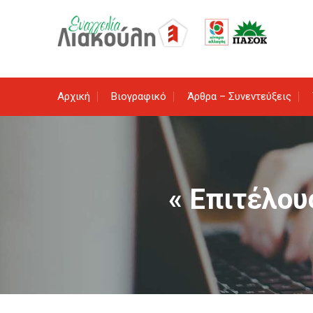
Skip
to
content
Αρχική
Βιογραφικό
Άρθρα – Συνεντεύξεις
« Επιτέλου