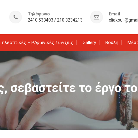
Τηλέφωνο
Email
2410 533403 / 210 3234213
eliakouli@gma
Τηλεοπτικές – Ρ/φωνικές Συν/ξεις
Gallery
Βουλή
Μέσα
ς, σεβαστείτε το έργο το