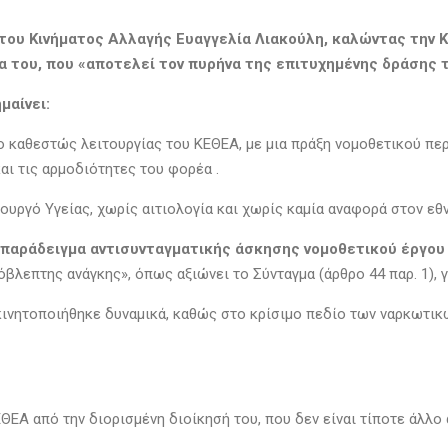
ου Κινήματος Αλλαγής Ευαγγελία Λιακούλη, καλώντας την Κυ
ία του, που «αποτελεί τον πυρήνα της επιτυχημένης δράσης
μαίνει:
το καθεστώς λειτουργίας του ΚΕΘΕΑ, με μια πράξη νομοθετικού πε
αι τις αρμοδιότητες του φορέα .
ουργό Υγείας, χωρίς αιτιολογία και χωρίς καμία αναφορά στον 
 παράδειγμα αντισυνταγματικής άσκησης νομοθετικού έργου
όβλεπτης ανάγκης», όπως αξιώνει το Σύνταγμα (άρθρο 44 παρ. 1),
κινητοποιήθηκε δυναμικά, καθώς στο κρίσιμο πεδίο των ναρκωτικ
ΕΑ από την διορισμένη διοίκησή του, που δεν είναι τίποτε άλλο