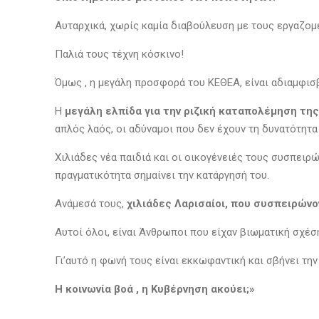
Αυταρχικά, χωρίς καμία διαβούλευση με τους εργαζο
Παλιά τους τέχνη κόσκινο!
Όμως , η μεγάλη προσφορά του ΚΕΘΕΑ, είναι αδιαμφισβ
Η
μεγάλη ελπίδα για την ριζική καταπολέμηση τη
απλός λαός, οι αδύναμοι που δεν έχουν τη δυνατότητα
Χιλιάδες νέα παιδιά και οι οικογένειές τους συσπειρ
πραγματικότητα σημαίνει την κατάργησή του.
Ανάμεσά τους,
χιλιάδες Λαρισαίοι, που συσπειρών
Αυτοί όλοι, είναι Άνθρωποι που είχαν βιωματική σχέσ
Γι’αυτό η φωνή τους είναι εκκωφαντική και σβήνει τ
Η κοινωνία βοά , η Κυβέρνηση ακούει;»