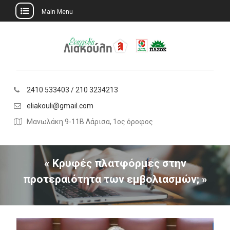
Main Menu
Skip
to
content
2410 533403 / 210 3234213
eliakouli@gmail.com
Μανωλάκη 9-11Β Λάρισα, 1ος όροφος
« Κρυφές πλατφόρμες στην
προτεραιότητα των εμβολιασμών; »