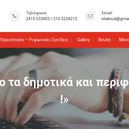
Τηλέφωνο
Email
2410 533403 / 210 3234213
eliakouli@gma
Τηλεοπτικές – Ρ/φωνικές Συν/ξεις
Gallery
Βουλή
Μέσα
λο τα δημοτικά και περι
!»