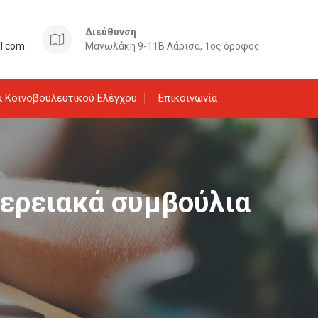
Διεύθυνση
il.com
Μανωλάκη 9-11Β Λάρισα, 1ος όροφος
 Κοινοβουλευτικού Ελέγχου
Επικοινωνία
φερειακά συμβούλια