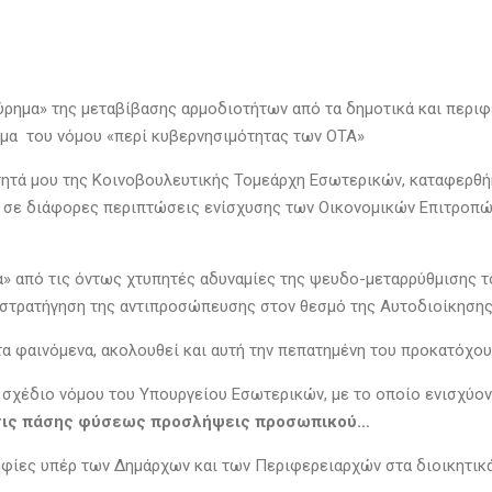
φεύρημα» της μεταβίβασης αρμοδιοτήτων από τα δημοτικά και περι
ημα του νόμου «περί κυβερνησιμότητας των ΟΤΑ»
ότητά μου της Κοινοβουλευτικής Τομεάρχη Εσωτερικών, καταφερθή
και σε διάφορες περιπτώσεις ενίσχυσης των Οικονομικών Επιτρο
ία» από τις όντως χτυπητές αδυναμίες της ψευδο-μεταρρύθμισης τ
αταστρατήγηση της αντιπροσώπευσης στον θεσμό της Αυτοδιοίκηση
α φαινόμενα, ακολουθεί και αυτή την πεπατημένη του προκατόχου 
σχέδιο νόμου του Υπουργείου Εσωτερικών, με το οποίο ενισχύον
τις πάσης φύσεως προσλήψεις προσωπικού…
ψηφίες υπέρ των Δημάρχων και των Περιφερειαρχών στα διοικητικά