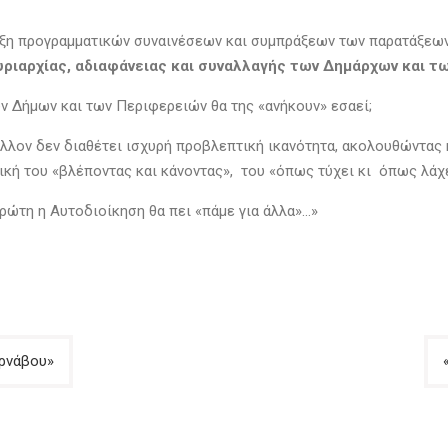
ιδίωξη προγραμματικών συναινέσεων και συμπράξεων των παρατάξεω
υριαρχίας, αδιαφάνειας και συναλλαγής των Δημάρχων και τ
ν Δήμων και των Περιφερειών θα της «ανήκουν» εσαεί;
λλον δεν διαθέτει ισχυρή προβλεπτική ικανότητα, ακολουθώντας κ
ική του «βλέποντας και κάνοντας», του «όπως τύχει κι όπως λάχε
πρώτη η Αυτοδιοίκηση θα πει «πάμε για άλλα»…»
υρνάβου»