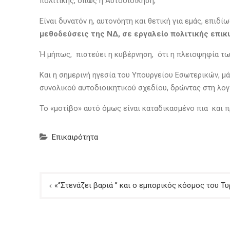
πολιτικής, όπως η Αυτοδιοίκηση;
Είναι δυνατόν η, αυτονόητη και θετική για εμάς, επ
μεθοδεύσεις της ΝΔ, σε εργαλείο πολιτικής επικ
Ή μήπως, πιστεύει η κυβέρνηση, ότι η πλειοψηφία τω
Και η σημερινή ηγεσία του Υπουργείου Εσωτερικών, μά
συνολικού αυτοδιοικητικού σχεδίου, δρώντας στη λογ
Το «μοτίβο» αυτό όμως είναι καταδικασμένο πια και 
Επικαιρότητα
Πλοήγηση
«‘’Στενάζει βαριά ’’ και ο εμπορικός κόσμος του Τ
άρθρων