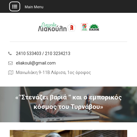
Main Menu
Skip
to
content
2410 533403 / 210 3234213
eliakouli@gmail.com
Μανωλάκη 9-11Β Λάρισα, 1ος όροφος
«‘’Στενάζει βαριά ’’ και ο εμπορικός
κόσμος του Τυρνάβου»