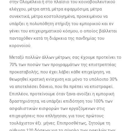
στην Ολομέλεια ή στο πλαίσιο του κοινοβουλευτικού
ελέγχου, μέτρα απτά, μέτρα εφαρμόσιμα, μέτρα
συνεκτικά, μέτρα κοστολογημένα, προκειμένου να
υπάρξει η πολυπόθητη στήριξη του εμπορικού και εν
γένει του επιχειρηματικού κόσμου, ο οποίος βάλλεται
πανταχόθεν κατά τη διάρκεια της πανδημίας του
κορονοϊού.
Μεταξύ πολλών άλλων μέτρων, σας έχουμε προτείνει το
70% των ποσών των προγραμμάτων της επιστρεπτέας
προκαταβολής, που έχει λάβει κάθε επιχείρηση, να
θεωρηθεί κρατική ενίσχυση και μόνο το υπόλοιπο 30%
να αποτελέσει δάνειο, που θα πρέπει να επιστραφεί.
Επιπλέον, προτείνουμε όταν ξανα-ανοίξει η εμπορική
δραστηριότητα, να υπάρξει επιδότηση του 100% των
ασφαλιστικών εισφορών των εργαζόμενων στις
επιχειρήσεις που επλήγησαν, για τους πρώτους
τουλάχιστον έξι μήνες. Επιπροσθέτως, ζητούμε τη
ρύθμιση 120 δόσεων για το σύνολο των οφειλών των