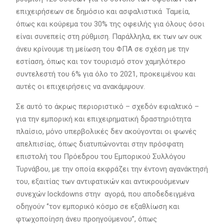
επιχειρήσεων σε δημόσιο και ασφαλιστικά Ταμεία,
όπως και κούρεμα του 30% της οφειλής για όλους όσοι
είναι συνεπείς στη ρύθμιση. Παράλληλα, εκ των ων ουκ
άνευ κρίνουμε τη μείωση του ΦΠΑ σε σχέση με την
εστίαση, όπως και τον τουρισμό στον χαμηλότερο
συντελεστή του 6% για όλο το 2021, προκειμένου και
αυτές οι επιχειρήσεις να ανακάμψουν.
Σε αυτό το άκρως περιοριστικό – σχεδόν εφιαλτικό –
για την εμπορική και επιχειρηματική δραστηριότητα
πλαίσιο, μόνο υπερβολικές δεν ακούγονται οι φωνές
απελπισίας, όπως διατυπώνονται στην πρόσφατη
επιστολή του Πρόεδρου του Εμπορικού Συλλόγου
Τυρνάβου, με την οποία εκφράζει την έντονη αγανάκτησή
του, εξαιτίας των αντιφατικών και αντικρουόμενων
συνεχών lockdowns στην αγορά, που αποδεδειγμένα
οδηγούν ‘’τον εμπορικό κόσμο σε εξαθλίωση και
φτωχοποίηση άνευ προηγούμενου’’, όπως