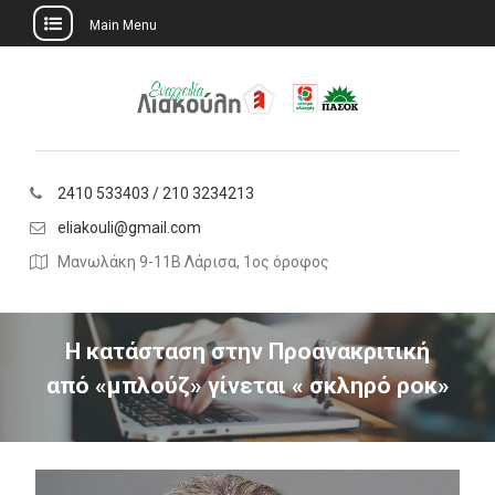
Main Menu
Skip
to
content
2410 533403 / 210 3234213
eliakouli@gmail.com
Μανωλάκη 9-11Β Λάρισα, 1ος όροφος
Η κατάσταση στην Προανακριτική
από «μπλούζ» γίνεται « σκληρό ροκ»