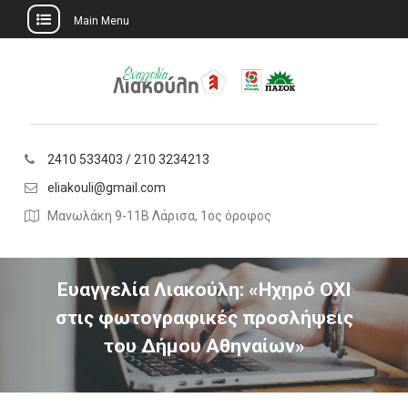
Main Menu
Skip
to
content
2410 533403 / 210 3234213
eliakouli@gmail.com
Μανωλάκη 9-11Β Λάρισα, 1ος όροφος
Ευαγγελία Λιακούλη: «Ηχηρό ΟΧΙ
στις φωτογραφικές προσλήψεις
του Δήμου Αθηναίων»