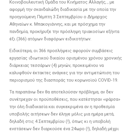
Κοινοβουλευτική Ομάδα του Κινήματος Αλλαγής, , με
αφορμή την σκανδαλώδη διαδικασία με την οποία την
προηγούμενη Πέμπτη 3 Σεπτεμβρίου ο Δήμαρχος
Αθηναίων κ. Μπακογιάννης, και με πρόσχημα την
πανδημία, προκήρυξε την πρόσληψη τριακοσίων εξήντα
έξι (366) ατόμων διαφόρων ειδικοτήτων.
Ειδικότερα, οι 366 προσλήψεις αφορούν συμβάσεις
εργασίας ιδιωτικού δικαίου ορισμένου χρόνου χρονικής
διάρκειας τεσσάρων (4) μηνών, προκειμένου να
καλυφθούν έκτακτες ανάγκες για την αντιμετώπιση του
περιορισμού της διασποράς του κορωνοϊού COVID-19.
Τα παραπάνω δεν θα αποτελούσαν πρόβλημα, αν δεν
συνέτρεχαν οι προϋποθέσεις, που κατέστησαν «φάρσα»
την όλη διαδικασία και συγκεκριμένα αν η προθεσμία
υποβολής αιτήσεων δεν έληγε μόλις μια ημέρα μετά,
δηλαδή στις 4 Σεπτεμβρίου (!), όπως κι η υποβολή
ενστάσεων δεν διαρκούσε ένα 24ωρο (!), δηλαδή μέχρι