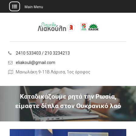
Main Menu
Skip
to
content
2410 533403 / 210 3234213
eliakouli@gmail.com
Μανωλάκη 9-11Β Λάρισα, 1ος όροφος
Καταδικάζουμε ρητά την Ρωσία,
είμαστε δίπλα στον Ουκρανικό λαό