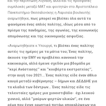
και την περίπτωση Λιγνάδη, αλλά και τις πρόσφατες
συμπλοκές μεταξύ ΜΑΤ και φοιτητών στο Αριστοτέλειο
Πανεπιστήμιο Θεσσαλονίκης η Λαρισαία βουλευτής
αναρωτήθηκε,
πως μπορεί να βλέπει όλα αυτά τα
φαινόμενα ένας απλός πολίτης, ιδίως μέσα από το
πρίσμα της πανδημίας, της αγωνίας, της κοινωνικής
απομόνωσης και της οικονομικής ασφυξίας.
«Αναρωτηθήκατε κ Υπουργέ,
τι βλέπει ένας πολίτης
αυτές τις ημέρες με τα μάτια του; Ένας πολίτης,
άκουσε την ΕΜΥ να προβλέπει κανονικά την
κακοκαιρία, αλλά έμεινε σχεδόν μια βδομάδα με
‘’κερί Ανάστασης’’ και ‘’κουβέρτα εκστρατείας’’,
στην αυγή του 2021… Ένας πολίτης είδε έναν άθλιο
καυγά μεταξύ κυβέρνησης – δήμων και ΔΕΔΔΗΕ για
τα κλαδιά των δέντρων… Ένας πολίτης είδε τις
τελευταίες ημέρες μια χιονοστιβάδα- όχι λευκού
χιονιού, αλλά ‘’μαύρων φερτών υλικών’’, σε ένα
ρέμα που έγινε ορμητικό ποτάμι αποκαλύψεων για