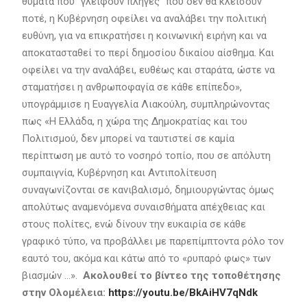
θύματα που ‘’γλείφουν πληγές’’ που δεν θα κλείσουν
ποτέ, η Κυβέρνηση οφείλει να αναλάβει την πολιτική
ευθύνη, για να επικρατήσει η κοινωνική ειρήνη και να
αποκατασταθεί το περί δημοσίου δικαίου αίσθημα. Και
οφείλει να την αναλάβει, ευθέως και σταράτα, ώστε να
σταματήσει η ανθρωποφαγία σε κάθε επίπεδο»,
υπογράμμισε η Ευαγγελία Λιακούλη, συμπληρώνοντας
πως «Η Ελλάδα, η χώρα της Δημοκρατίας και του
Πολιτισμού, δεν μπορεί να ταυτιστεί σε καμία
περίπτωση με αυτό το νοσηρό τοπίο, που σε απόλυτη
συμπαιγνία, Κυβέρνηση και Αντιπολίτευση
συναγωνίζονται σε κανιβαλισμό, δημιουργώντας όμως
απολύτως αναμενόμενα συναισθήματα απέχθειας και
στους πολίτες, ενώ δίνουν την ευκαιρία σε κάθε
γραφικό τύπο, να προβάλλει με παρεπίμπτοντα ρόλο τον
εαυτό του, ακόμα και κάτω από το «ρυπαρό φως» των
βιασμών …».
Ακολουθεί το βίντεο της τοποθέτησης
στην Ολομέλεια:
https://youtu.be/BkAiHV7qNdk