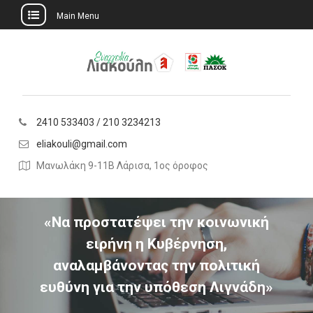
Main Menu
Skip
to
content
2410 533403 / 210 3234213
eliakouli@gmail.com
Μανωλάκη 9-11Β Λάρισα, 1ος όροφος
«Να προστατέψει την κοινωνική
ειρήνη η Κυβέρνηση,
αναλαμβάνοντας την πολιτική
ευθύνη για την υπόθεση Λιγνάδη»