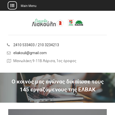
Main Menu
Skip
to
content
2410 533403 / 210 3234213
eliakouli@gmail.com
Μανωλάκη 9-11Β Λάρισα, 1ος όροφος
O κοινός μας αγώνας δικαίωσε τους
145 εργαζόμενους της ΕΛΒΑΚ