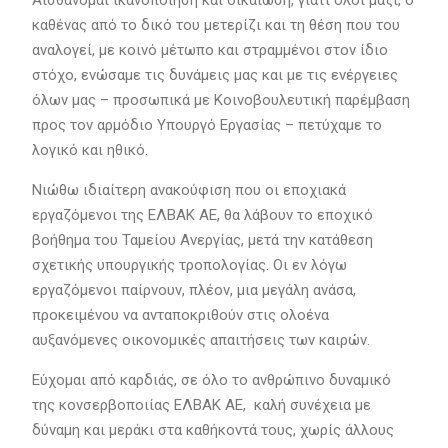
Αισθάνομαι ικανοποίηση και δικαίωση, γιατί όλοι μαζί, ο
καθένας από το δικό του μετερίζι και τη θέση που του
αναλογεί, με κοινό μέτωπο και στραμμένοι στον ίδιο
στόχο, ενώσαμε τις δυνάμεις μας και με τις ενέργειες
όλων μας – προσωπικά με Κοινοβουλευτική παρέμβαση
προς τον αρμόδιο Υπουργό Εργασίας – πετύχαμε το
λογικό και ηθικό.
Νιώθω ιδιαίτερη ανακούφιση που οι εποχιακά
εργαζόμενοι της ΕΛΒΑΚ ΑΕ, θα λάβουν το εποχικό
βοήθημα του Ταμείου Ανεργίας, μετά την κατάθεση
σχετικής υπουργικής τροπολογίας. Οι εν λόγω
εργαζόμενοι παίρνουν, πλέον, μια μεγάλη ανάσα,
προκειμένου να ανταποκριθούν στις ολοένα
αυξανόμενες οικονομικές απαιτήσεις των καιρών.
Εύχομαι από καρδιάς, σε όλο το ανθρώπινο δυναμικό
της κονσερβοποιίας ΕΛΒΑΚ ΑΕ, καλή συνέχεια με
δύναμη και μεράκι στα καθήκοντά τους, χωρίς άλλους