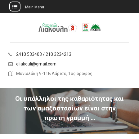
Main Menu
Skip
to
content
2410 533403 / 210 3234213
eliakouli@gmail.com
Μανωλάκη 9-11Β Λάρισα, 1ος όροφος
Οι υπάλληλοι της καθαριότητας και
των αμαξοστασίων είναι στην
πρώτη γραμμή …