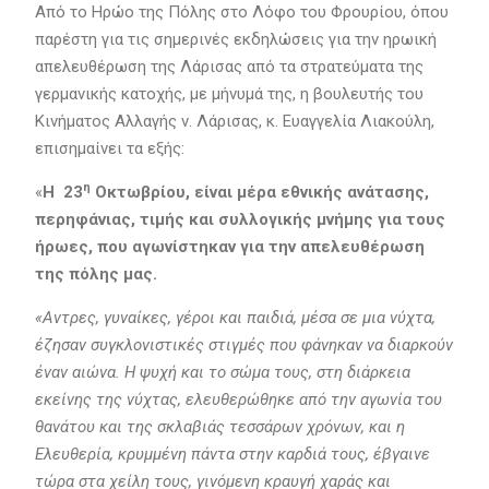
Από το Ηρώο της Πόλης στο Λόφο του Φρουρίου, όπου
παρέστη για τις σημερινές εκδηλώσεις για την ηρωική
απελευθέρωση της Λάρισας από τα στρατεύματα της
γερμανικής κατοχής, με μήνυμά της, η βουλευτής του
Κινήματος Αλλαγής ν. Λάρισας, κ. Ευαγγελία Λιακούλη,
επισημαίνει τα εξής:
η
«
Η 23
Οκτωβρίου, είναι μέρα εθνικής ανάτασης,
περηφάνιας, τιμής και συλλογικής μνήμης για τους
ήρωες, που αγωνίστηκαν για την απελευθέρωση
της πόλης μας.
«Αντρες, γυναίκες, γέροι και παιδιά, μέσα σε μια νύχτα,
έζησαν συγκλονιστικές στιγμές που φάνηκαν να διαρκούν
έναν αιώνα. Η ψυχή και το σώμα τους, στη διάρκεια
εκείνης της νύχτας, ελευθερώθηκε από την αγωνία του
θανάτου και της σκλαβιάς τεσσάρων χρόνων, και η
Ελευθερία, κρυμμένη πάντα στην καρδιά τους, έβγαινε
τώρα στα χείλη τους, γινόμενη κραυγή χαράς και