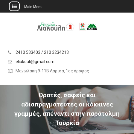
Main Menu
Skip
to
content
2410 533403 / 210 3234213
eliakouli@gmail.com
Μανωλάκη 9-11Β Λάρισα, 1ος όροφος
Ορατές, σαφείς και
αδιαπραγμάτευτες οι κόκκινες
γραμμές, απέναντι στην παράτολμη
Τουρκία