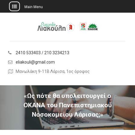
Main Menu
Skip
to
content
2410 533403 / 210 3234213
eliakouli@gmail.com
Μανωλάκη 9-11Β Λάρισα, 1ος όροφος
«Ως πότε θα υπολειτουργεί ο
ΟΚΑΝΑ του Πανεπιστημιακού
Νοσοκομείου Λάρισας;»