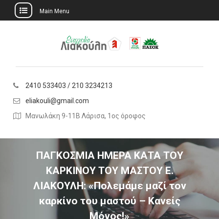
Main Menu
Skip
to
content
2410 533403 / 210 3234213
eliakouli@gmail.com
Μανωλάκη 9-11Β Λάρισα, 1ος όροφος
ΠΑΓΚΟΣΜΙΑ ΗΜΕΡΑ ΚΑΤΑ ΤΟΥ
ΚΑΡΚΙΝΟΥ ΤΟΥ ΜΑΣΤΟΥ Ε.
ΛΙΑΚΟΥΛΗ: «Πολεμάμε μαζί τον
καρκίνο του μαστού – Κανείς
Μόνος!»