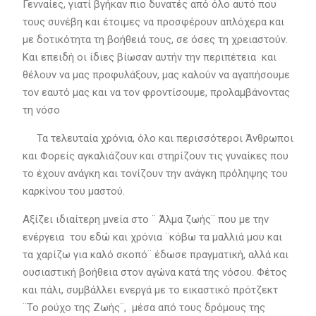
Γενναίες, γιατί βγήκαν πιο δυνατές από όλο αυτό που
τους συνέβη και έτοιμες να προσφέρουν απλόχερα και
με δοτικότητα τη βοήθειά τους, σε όσες τη χρειαστούν.
Και επειδή οι ίδιες βίωσαν αυτήν την περιπέτεια και
θέλουν να μας προφυλάξουν, μας καλούν να αγαπήσουμε
τον εαυτό μας και να τον φροντίσουμε, προλαμβάνοντας
τη νόσο
Τα τελευταία χρόνια, όλο και περισσότεροι Άνθρωποι
και Φορείς αγκαλιάζουν και στηρίζουν τις γυναίκες που
το έχουν ανάγκη και τονίζουν την ανάγκη πρόληψης του
καρκίνου του μαστού.
Αξίζει ιδιαίτερη μνεία στο ¨ Άλμα ζωής¨ που με την
ενέργεια του εδώ και χρόνια ¨κόβω τα μαλλιά μου και
τα χαρίζω για καλό σκοπό¨ έδωσε πραγματική, αλλά και
ουσιαστική βοήθεια στον αγώνα κατά της νόσου. Φέτος
και πάλι, συμβάλλει ενεργά με το εικαστικό πρότζεκτ
¨Το ρούχο της Ζωής¨, μέσα από τους δρόμους της