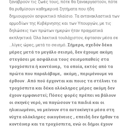
ξαναβρούν τις ζωές τους, πότε θα ξαναεργαστούν, πότε
θα ρυθμίσουν καθημερινά ζητήματα που ήδη
δημιουργούν ασφυκτικό πλαίσιο. Τα αντανακλαστικά των
αρμοδίων της Κυβέρνησης και των Υπουργών, με τις
δηλώσεις των πρώτων ημερών ήταν πραγματικά
εκπληκτικά. Όλα λεκτικά τουλάχιστον, έφτασαν μέσα σε
…λίγες ώρες, μετά το σεισμό
. Σήμερα, σχεδόν δέκα
μέρες μετά το μεγάλο σεισμό, δεν έχουμε ακόμη
στεγάσει με ασφάλεια τους σεισμοπαθείς στα
τροχόσπιτα ή κοντέινερ, τα οποία, εκτός από τα
πρώτα που παραλάβαμε, ακόμη , περιμένουμε να
έρθουν
.
Από πού έρχονται και ποιος τα στέλνει τα
τροχόσπιτα και δέκα ολόκληρες μέρες ακόμη δεν
έχουν εμφανιστεί;
Πόσες φορές πρέπει να βάλουν
οι σκηνές νερό, να παγώσουν τα παιδιά και οι
ηλικιωμένοι, να μείνουν στα αυτοκίνητα μέσα στη
νύχτα ολόκληρες οικογένειες , επειδή δεν ήρθαν τα
κοντέινερ και τα τροχόσπιτα, ενώ οι δήμοι έχουν