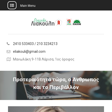
Main Menu
Skip
to
content
2410 533403 / 210 3234213
eliakouli@gmail.com
Μανωλάκη 9-11Β Λάρισα, 1ος όροφος
Προτεραιότητα τώρα, ο Άνθρωπος
και το Περιβάλλον