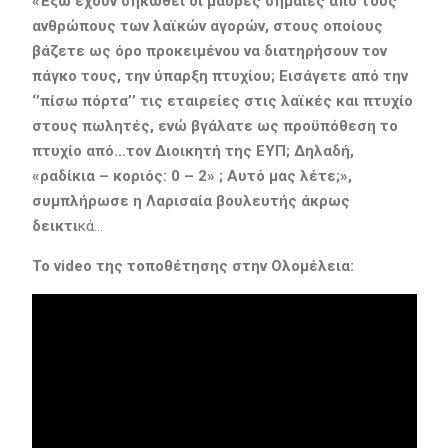
«Έξω έχουν σηκωθεί οι μαύρες σημαίες από τους
ανθρώπους των λαϊκών αγορών, στους οποίους
βάζετε ως όρο προκειμένου να διατηρήσουν τον
πάγκο τους, την ύπαρξη πτυχίου; Εισάγετε από την
‘’πίσω πόρτα’’ τις εταιρείες στις λαϊκές και πτυχίο
στους πωλητές, ενώ βγάλατε ως προϋπόθεση το
πτυχίο από…τον Διοικητή της ΕΥΠ; Δηλαδή,
«ραδίκια – κοριός: 0 – 2» ; Αυτό μας λέτε;»,
συμπλήρωσε η Λαρισαία βουλευτής άκρως
δεικτι
κά…
Το video της τοποθέτησης στην Ολομέλεια: