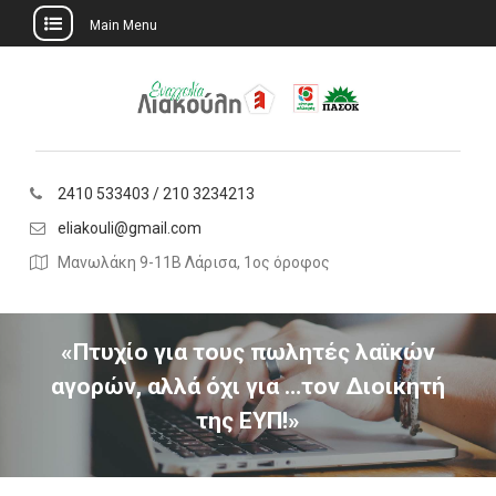
Main Menu
Skip
to
content
2410 533403 / 210 3234213
eliakouli@gmail.com
Μανωλάκη 9-11Β Λάρισα, 1ος όροφος
«Πτυχίο για τους πωλητές λαϊκών
αγορών, αλλά όχι για …τον Διοικητή
της ΕΥΠ!»