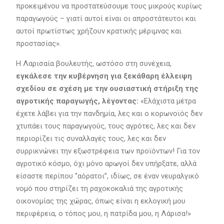
προκειμένου να προστατεύσουμε τους μικρούς κυρίως
παραγωγούς – γιατί αυτοί είναι οι απροστάτευτοι και
αυτοί πρωτίστως χρήζουν κρατικής μέριμνας και
προστασίας».
Η Λαρισαία βουλευτής, ωστόσο στη συνέχεια,
εγκάλεσε την κυβέρνηση για ξεκάθαρη έλλειψη
σχεδίου σε σχέση με την ουσιαστική στήριξη της
αγροτικής παραγωγής, λέγοντας:
«Ελάχιστα μέτρα
έχετε λάβει για την πανδημία, λες και ο κορωνοϊός δεν
χτυπάει τους παραγωγούς, τους αγρότες, λες και δεν
περιορίζει τις συναλλαγές τους, λες και δεν
συρρικνώνει την εξωστρέφεια των προϊόντων! Για τον
αγροτικό κόσμο, όχι μόνο αρωγοί δεν υπήρξατε, αλλά
είσαστε περίπου ‘’αόρατοι’’, ιδίως, σε έναν νευραλγικό
νομό που στηρίζει τη ραχοκοκαλιά της αγροτικής
οικονομίας της χώρας, όπως είναι η εκλογική μου
περιφέρεια, ο τόπος μου, η πατρίδα μου, η Λάρισα!»