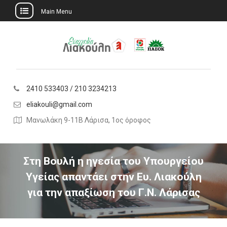
Main Menu
Skip
to
content
2410 533403 / 210 3234213
eliakouli@gmail.com
Μανωλάκη 9-11Β Λάρισα, 1ος όροφος
Στη Βουλή η ηγεσία του Υπουργείου
Υγείας απαντάει στην Ευ. Λιακούλη
για την απαξίωση του Γ.Ν. Λάρισας