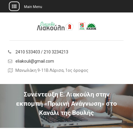
Main Menu
Skip
to
content
2410 533403 / 210 3234213
eliakouli@gmail.com
Μανωλάκη 9-11Β Λάρισα, 1ος όροφος
Συνέντευξη Ε. Λιακούλη στην
εκπομπή «Πρωινή Ανάγνωση» στο
Κανάλι της Βουλής