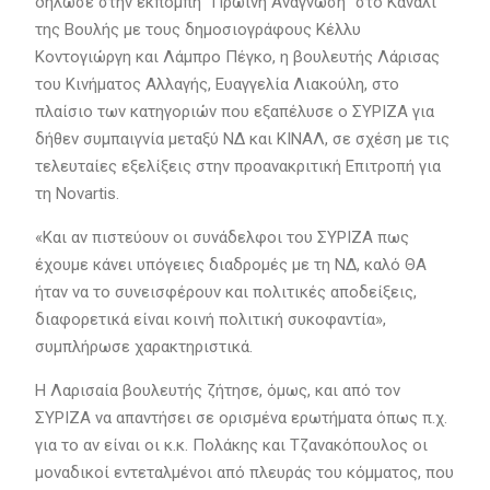
δήλωσε στην εκπομπή ‘’Πρωινή Ανάγνωση’’ στο Κανάλι
της Βουλής με τους δημοσιογράφους Κέλλυ
Κοντογιώργη και Λάμπρο Πέγκο, η βουλευτής Λάρισας
του Κινήματος Αλλαγής, Ευαγγελία Λιακούλη, στο
πλαίσιο των κατηγοριών που εξαπέλυσε ο ΣΥΡΙΖΑ για
δήθεν συμπαιγνία μεταξύ ΝΔ και ΚΙΝΑΛ, σε σχέση με τις
τελευταίες εξελίξεις στην προανακριτική Επιτροπή για
τη Novartis.
«Και αν πιστεύουν οι συνάδελφοι του ΣΥΡΙΖΑ πως
έχουμε κάνει υπόγειες διαδρομές με τη ΝΔ, καλό ΘΑ
ήταν να το συνεισφέρουν και πολιτικές αποδείξεις,
διαφορετικά είναι κοινή πολιτική συκοφαντία»,
συμπλήρωσε χαρακτηριστικά.
Η Λαρισαία βουλευτής ζήτησε, όμως, και από τον
ΣΥΡΙΖΑ να απαντήσει σε ορισμένα ερωτήματα όπως π.χ.
για το αν είναι οι κ.κ. Πολάκης και Τζανακόπουλος οι
μοναδικοί εντεταλμένοι από πλευράς του κόμματος, που