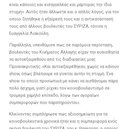
είναι κάποιος και εισαγγελέας και μάρτυρας την ίδια
στιγμή». Αυτός ήταν άλλωστε και ο απλός λόγος, για τον
οποίο ζητήθηκε η εξαίρεσή τους και η αντικατάστασή
τους από άλλους βουλευτές του ΣΥΡΙΖΑ, τόνισε η
Ευαγγελία Λιακούλη.
Παράλληλα, υπενθύμισε πως σε παρόμοια περίσταση,
βουλευτές του Κινήματος Αλλαγής είχαν την ευαισθησία
να αυτοεξαιρεθούν από τις διαδικασίες μιας
Προανακριτικής. «Και αυτοεξαιρέθηκαν, χωρίς να κάνουν
show, όπως βλέπουμε να γίνεται αυτήν τη στιγμή. Ένα
show το οποίο προσωπικά με κάνει να αισθάνομαι πάρα
πολύ άσχημα, γιατί ρίχνει τον κοινοβουλευτισμό σε
τρομερά χαμηλό επίπεδο, λόγω των αγοραίων
συμπεριφορών που παρατηρούνται».
Κλείνοντας συμπλήρωσε πως αξιοσημείωτη για τα
κοινοβουλευτικά χρονικά ήταν και η συμπεριφορά ενός
ακόμη βουλευτή του ΣΥΡΙΖΑ, του κ. Ραγκούση, ο οποίος