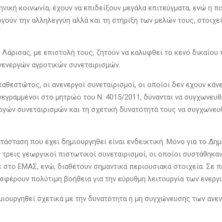
ληνική κοινωνία, έχουν να επιδείξουν μεγάλα επιτεύγματα, ενώ η 
γούν την αλληλεγγύη αλλά και τη στήριξη των μελών τους, στοιχεί
ρισας, με επιστολή τους, ζητούν να καλυφθεί το κενό δικαίου π
νενεργών αγροτικών συνεταιρισμών.
καθεστώτος, οι ανενεργοί συνεταιρισμοί, οι οποίοι δεν έχουν κά
γγεγραμμένοι στο μητρώο του Ν. 4015/2011, δύνανται να συγχωνευθ
ργών συνεταιρισμών και τη σχετική δυνατότητά τους να συγχωνευ
ατάσταση που έχει δημιουργηθεί είναι ενδεικτική. Μόνο για το Δη
 τρεις γεωργικοί πιστωτικοί συνεταιρισμοί, οι οποίοι συστάθηκαν
 στο ΕΜΑΣ, ενώ, διαθέτουν σημαντικά περιουσιακά στοιχεία. Σε 
οσφέρουν πολύτιμη βοήθεια για την εύρυθμη λειτουργία των ενερ
ημιουργηθεί σχετικά με την δυνατότητα ή μη συγχώνευσης των ανε