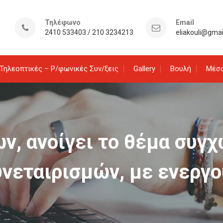
Τηλέφωνο
Email
2410 533403 / 210 3234213
eliakouli@gma
Τηλεοπτικές – Ρ/φωνικές Συν/ξεις
Gallery
Βουλή
Μέσα
ων, ανοίγει το θέμα συγ
υνεταιρισμών, με ενεργο