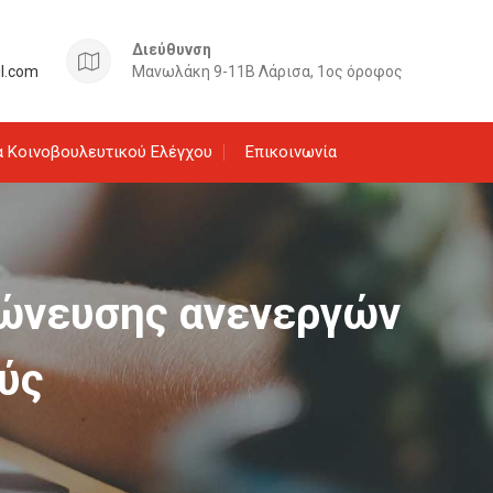
Διεύθυνση
il.com
Μανωλάκη 9-11Β Λάρισα, 1ος όροφος
 Κοινοβουλευτικού Ελέγχου
Επικοινωνία
χώνευσης ανενεργών
ύς