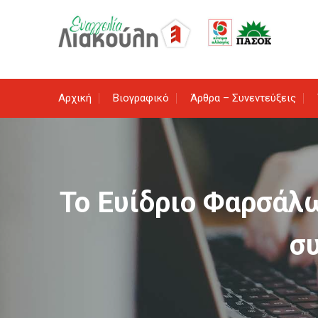
Skip
to
content
Αρχική
Βιογραφικό
Άρθρα – Συνεντεύξεις
Το Ευίδριο Φαρσάλ
σ