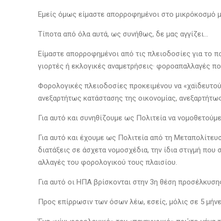
Εμείς όμως είμαστε απορροφημένοι στο μικρόκοσμό μ
Τίποτα από όλα αυτά, ως συνήθως, δε μας αγγίζει…
Είμαστε απορροφημένοι από τις πλειοδοσίες για το π
γιορτές ή εκλογικές αναμετρήσεις· φοροαπαλλαγές πο
Φορολογικές πλειοδοσίες προκειμένου να «χαϊδευτούν
ανεξαρτήτως κατάστασης της οικονομίας, ανεξαρτήτω
Για αυτό και συνηθίζουμε ως Πολιτεία να νομοθετούμε 
Για αυτό και έχουμε ως Πολιτεία από τη Μεταπολίτευ
διατάξεις σε άσχετα νομοσχέδια, την ίδια στιγμή που
αλλαγές του φορολογικού τους πλαισίου.
Για αυτό οι ΗΠΑ βρίσκονται στην 3η θέση προσέλκυση
Προς επίρρωσιν των όσων λέω, εσείς, μόλις σε 5 μήν