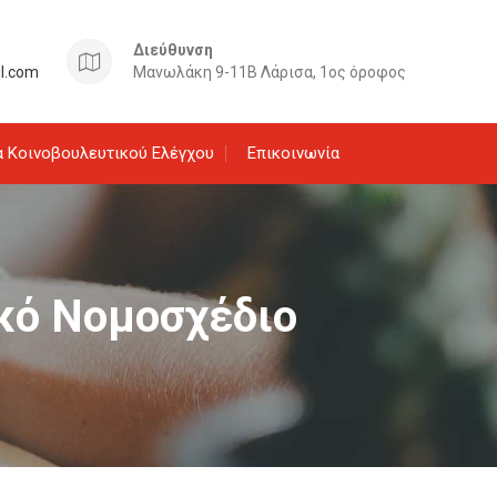
Διεύθυνση
il.com
Μανωλάκη 9-11Β Λάρισα, 1ος όροφος
 Κοινοβουλευτικού Ελέγχου
Επικοινωνία
ικό Νομοσχέδιο