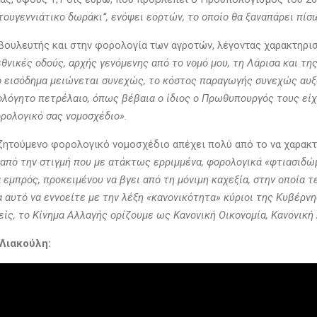
στουγεννιάτικο δωράκι’’, ενόψει εορτών, το οποίο θα ξαναπάρει πί
 βουλευτής και στην φορολογία των αγροτών, λέγοντας χαρακτηρι
εθνικές οδούς, αρχής γενόμενης από το νομό μου, τη Λάρισα και τ
ικό εισόδημα μειώνεται συνεχώς, το κόστος παραγωγής συνεχώς αυξ
ολόγητο πετρέλαιο, όπως βέβαια ο ίδιος ο Πρωθυπουργός τους εί
ρολογικό σας νομοσχέδιο».
ζητούμενο φορολογικό νομοσχέδιο απέχει πολύ από το να χαρακτη
από την στιγμή που με ατάκτως ερριμμένα, φορολογικά «φτιασιδώμ
 εμπρός, προκειμένου να βγει από τη μόνιμη καχεξία, στην οποία τ
 αυτό να εννοείτε με την λέξη «κανονικότητα» κύριοι της Κυβέρνη
ίς, το Κίνημα Αλλαγής ορίζουμε ως Κανονική Οικονομία, Κανονικ
Λιακούλη: