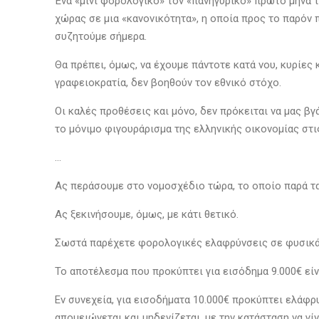
Ένα «μίνι φορολογικό» τον «πανηγυρικό» πρώτο μήνα 
χώρας σε μια «κανονικότητα», η οποία προς το παρόν π
συζητούμε σήμερα.
Θα πρέπει, όμως, να έχουμε πάντοτε κατά νου, κυρίε
γραφειοκρατία, δεν βοηθούν τον εθνικό στόχο.
Οι καλές προθέσεις και μόνο, δεν πρόκειται να μας β
το μόνιμο φιγουράρισμα της ελληνικής οικονομίας στ
…
Ας περάσουμε στο νομοσχέδιο τώρα, το οποίο παρά τα 
Ας ξεκινήσουμε, όμως, με κάτι θετικό.
Σωστά παρέχετε φορολογικές ελαφρύνσεις σε φυσικά 
Το αποτέλεσμα που προκύπτει για εισόδημα 9.000€ εί
Εν συνεχεία, για εισοδήματα 10.000€ προκύπτει ελάφρυ
απομειώνεται και μηδενίζεται, με την κατάσταση να γίν