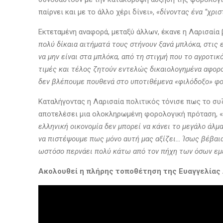
παίρνει και με το άλλο χέρι δίνει»,
«δίνοντας ένα ‘’χρι
Εκτεταμένη αναφορά, μεταξύ άλλων, έκανε η Λαρισαία
πολύ δίκαια αιτήματά τους στήνουν ξανά μπλόκα, στις 
να μην είναι στα μπλόκα, από τη στιγμή που το αγροτ
τιμές και τέλος ζητούν εντελώς δικαιολογημένα αφορ
δεν βλέπουμε πουθενά στο υποτιθέμενα «φιλόδοξο» φο
Καταλήγοντας η Λαρισαία πολιτικός τόνισε πως το συ
αποτελέσει μια ολοκληρωμένη φορολογική πρόταση, «
ελληνική οικονομία δεν μπορεί να κάνει το μεγάλο άλμα
να πιστέψουμε πως μόνο αυτή μας αξίζει… Ίσως βέβαια
ωστόσο περνάει πολύ κάτω από τον πήχη των όσων εμε
Ακολουθεί η πλήρης τοποθέτηση της Ευαγγελίας 