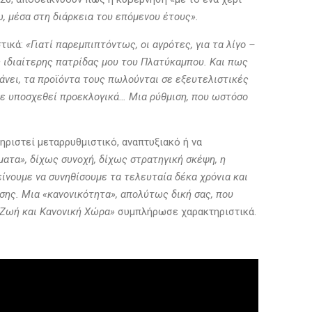
σω, μέσα στη διάρκεια του επόμενου έτους».
στικά:
«Γιατί παρεμπιπτόντως, οι αγρότες, για τα λίγο –
ης ιδιαίτερης πατρίδας μου του Πλατύκαμπου. Και πως
άνει, τα προϊόντα τους πωλούνται σε εξευτελιστικές
χε υποσχεθεί προεκλογικά… Μια ρύθμιση, που ωστόσο
ριστεί μεταρρυθμιστικό, αναπτυξιακό ή να
ατα», δίχως συνοχή, δίχως στρατηγική σκέψη, η
είνουμε να συνηθίσουμε τα τελευταία δέκα χρόνια και
σης. Μια «κανονικότητα», απολύτως δική σας, που
ή Ζωή και Κανονική Χώρα»
συμπλήρωσε χαρακτηριστικά.