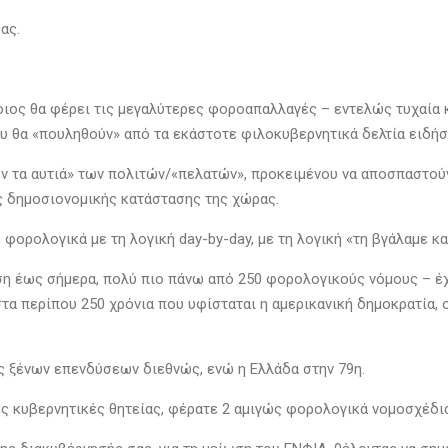
ας.
οιος θα φέρει τις μεγαλύτερες φοροαπαλλαγές – εντελώς τυχαία 
υ θα «πουληθούν» από τα εκάστοτε φιλοκυβερνητικά δελτία ειδήσ
 τα αυτιά» των πολιτών/«πελατών», προκειμένου να αποσπαστούν
ς δημοσιονομικής κατάστασης της χώρας.
φορολογικά με τη λογική day-by-day, με τη λογική «τη βγάλαμε και
ση έως σήμερα, πολύ πιο πάνω από 250 φορολογικούς νόμους – έ
 στα περίπου 250 χρόνια που υφίσταται η αμερικανική δημοκρατία,
ς ξένων επενδύσεων διεθνώς, ενώ η Ελλάδα στην 79η.
ες κυβερνητικές θητείας, φέρατε 2 αμιγώς φορολογικά νομοσχέδια