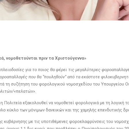
ά, νομοθετούνται πριν τα Χριστούγεννα»
 πλειοδοσίες για το ποιος θα φέρει τις μεγαλύτερες φοροαπαλλαγ
φοροαπαλλαγές που θα ‘’πουληθούν’’ από τα εκάστοτε φιλοκυβερνητ
κατά τη συζήτηση του φορολογικού νομοσχεδίου του Υπουργείου 
 πολιτών/«πελατών»
.
η Πολιτεία εξακολουθεί να νομοθετεί φορολογικά με τη λογική τ
αύλο κύκλο των μόνιμων δανεικών και της χαμηλής επενδυτικής δρ
της κυβέρνησης με τις υποτιθέμενες φοροελαφρύνσεις του νομοσχ
ς, ύψους 1,1 δις ευρώ, που προβλέπει ο Προϋπολογισμός του 20