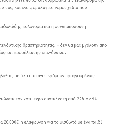
ηματοδοτήσετε έστω και συμβολικά την επαναφορά της
ύπου σας, και ένα φορολογικό νομοσχέδιο που
 δαιδαλώδης πολυνομία και η συνεπακόλουθη
πενδυτικής δραστηριότητας, – δεν θα μας βγάλουν από
τίας και προσέλκυσης επενδύσεων.
να βαθμό, σε όλα όσα αναφερόμουν προηγουμένως.
ειώνετε τον κατώτερο συντελεστή από 22% σε 9%.
α 20.000€, η ελάφρυνση για το μισθωτό με ένα παιδί