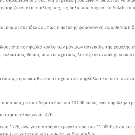
της διακυβέρνησής σας, για τη μείωση του ΕΝΦΙΑ, θέλοντας να σ
εριορίζεται στις ομιλίες σας, τις δηλώσεις σας και τα δελτία τ
ς και κύριοι συνάδελφοι, πως η ασταθής φορολογική νομοθεσία, η
γάλουν από τον φαύλο κύκλο των μόνιμων δανεικών, της χαμηλής ε
ις τελευταίες θέσεις από τις σχετικές λίστες οικονομικής ευρωσ
όποια, σημειακά, θετικά στοιχεία του, συμβάλλει και αυτό σε έ
πρόσωπα, με εισοδήματα έως και 10.000 ευρώ, ενώ παράλληλα μ
ναι ετήσια ελάφρυνση 47€.
νση 177€, ενώ για εισοδήματα μεγαλύτερα των 12.000€ μέχρι και τ
εται λίγο καλύτερη για μισθωτό με δύο παιδιά.