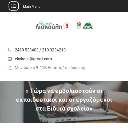
Main Menu
Skip
to
content
2410 533403 / 210 3234213
eliakouli@gmail.com
Μανωλάκη 9-11Β Λάρισα, 1ος όροφος
« Τώρα να εμβολιαστούν οι
εκπαιδευτικοί και οι εργαζόμενοι
στα Ειδικά σχολεία»