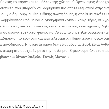
μεύοντας το παρόν και το μέλλον της χώρας . Ο Οργανισμός Απασχ
ακτικές που μπορούν να βοηθήσουν πιο αποτελεσματικά στην αντ
μου για δημιουργία μίας ειδικής πλατφόρμας, η οποία θα συνδέει
ως λαμβάνοντας υπόψη και συγκεκριμένα κοινωνικά κριτήρια, γεωγ
ολούμενου, από κοινωνικούς και οικονομικούς επιστήμονες. Δηλ
πιο σύγχρονο, ευέλικτο, φιλικό και Ανθρώπινο, με εξατομίκευση
διαδικασία πιο εύστοχη και αποτελεσματική Περαιτέρω, η οικονομ
αι μονόδρομος. Η ανεργία όμως δεν είναι μόνο αριθμοί. Είναι Άν
 ακόμη πιο δυσχερές μετά την πανδημία . Οφείλουμε όλοι να είμα
ηθούν και δίνουν διέξοδο. Κανείς Μόνος. »
μενοι της ΕΑΣ Φαρσάλων »