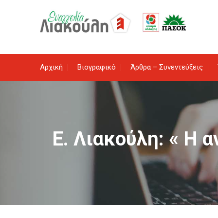
Skip
to
content
Αρχική
Βιογραφικό
Άρθρα – Συνεντεύξεις
Ε. Λιακούλη: « Η α