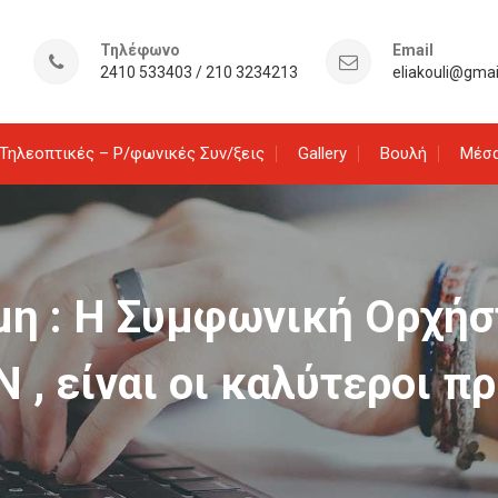
Τηλέφωνο
Email
2410 533403 / 210 3234213
eliakouli@gma
Τηλεοπτικές – Ρ/φωνικές Συν/ξεις
Gallery
Βουλή
Μέσα
μη : Η Συμφωνική Ορχήσ
, είναι οι καλύτεροι π