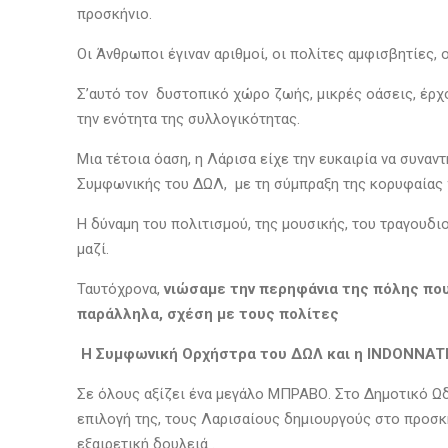
προσκήνιο.
Οι Άνθρωποι έγιναν αριθμοί, οι πολίτες αμφισβητίες, ο
Σ’αυτό τον δυστοπικό χώρο ζωής, μικρές οάσεις, έρχον
την ενότητα της συλλογικότητας.
Μια τέτοια όαση, η Λάρισα είχε την ευκαιρία να συν
Συμφωνικής του ΔΩΛ, με τη σύμπραξη της κορυφαίας
Η δύναμη του πολιτισμού, της μουσικής, του τραγουδιο
μαζί.
Ταυτόχρονα,
νιώσαμε την περηφάνια της πόλης που 
παράλληλα, σχέση με τους πολίτες
Η Συμφωνική Ορχήστρα του ΔΩΛ και η ΙNDOΝNATIO
Σε όλους αξίζει ένα μεγάλο ΜΠΡΑΒΟ. Στο Δημοτικό Ωδ
επιλογή της, τους Λαρισαίους δημιουργούς στο προσκ
εξαιρετική δουλειά .