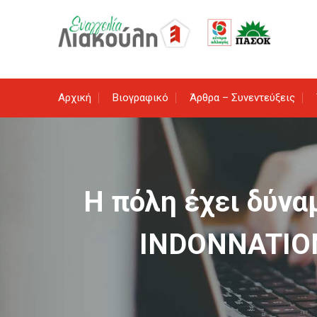
Skip
to
content
Αρχική
Βιογραφικό
Άρθρα – Συνεντεύξεις
Η πόλη έχει δύνα
ΙNDONΝATION 