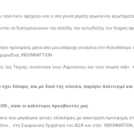
ι πολιτικοί αμήχανοι και η νέα γενιά γεμάτη αγωνία και ερωτήματα
ται να διατυμπανίσουν την ελπίδα, την αισιοδοξία, τον διαρκή α
αντήσει πρόσφατα, μέσα από μια υπέροχη συναυλία στο Κηποθέατρο
 χορωδίας INDOΝNATTION .
ύ, της Τέχνης, συνάντησε τους Λαρισαίους και τους ένωσε πάλι : 
έχει δύναμη και με δικά της σύνολα, παράγει πολιτισμό κα
N , είναι οι καλύτεροι πρεσβευτές μας
είο που μεγάλωσε γενιές ολόκληρες με ανεκτίμητη προσφορά, στη
ήνιο , στη Συμφωνική Ορχήστρα του ΔΩΛ και στην ΙNDOΝNATION, σ