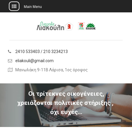
Main Menu
Skip
to
content
2410 533403 / 210 3234213
eliakouli@gmail.com
Μανωλάκη 9-11Β Λάρισα, 1ος όροφος
Οι τρίτεκνες οικογένειες,
χρειάζονται πολιτικές στήριξης ,
όχι ευχές…