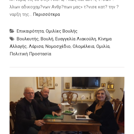
λλων αδικοχαμ?νων Ανθρ?πων μας» τ?νισε κατ? την ?
ναρξη της…
Περισσότερα
Επικαιρότητα
,
Ομιλίες Βουλής
Βουλευτής
,
Βουλή
,
Ευαγγελία Λιακούλη
,
Κίνημα
Αλλαγής
,
Λάρισα
,
Νομοσχέδιο
,
Ολομέλεια
,
Ομιλία
,
Πολιτική Προστασία