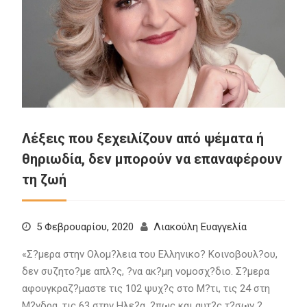
Λέξεις που ξεχειλίζουν από ψέματα ή
θηριωδία, δεν μπορούν να επαναφέρουν
τη ζωή
5 Φεβρουαρίου, 2020
Λιακούλη Ευαγγελία
«Σ?μερα στην Ολομ?λεια του Ελληνικο? Κοινοβουλ?ου,
δεν συζητο?με απλ?ς, ?να ακ?μη νομοσχ?διο. Σ?μερα
αφουγκραζ?μαστε τις 102 ψυχ?ς στο Μ?τι, τις 24 στη
Μ?νδρα, τις 63 στην Ηλε?α, ?πως και αυτ?ς τ?σων ?