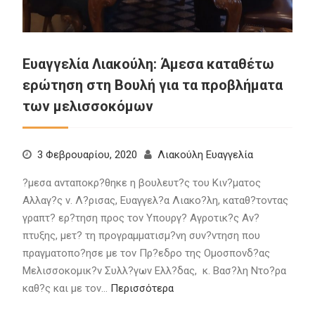
Ευαγγελία Λιακούλη: Άμεσα καταθέτω
ερώτηση στη Βουλή για τα προβλήματα
των μελισσοκόμων
3 Φεβρουαρίου, 2020
Λιακούλη Ευαγγελία
?μεσα ανταποκρ?θηκε η βουλευτ?ς του Κιν?ματος
Αλλαγ?ς ν. Λ?ρισας, Ευαγγελ?α Λιακο?λη, καταθ?τοντας
γραπτ? ερ?τηση προς τον Υπουργ? Αγροτικ?ς Αν?
πτυξης, μετ? τη προγραμματισμ?νη συν?ντηση που
πραγματοπο?ησε με τον Πρ?εδρο της Ομοσπονδ?ας
Μελισσοκομικ?ν Συλλ?γων Ελλ?δας, κ. Βασ?λη Ντο?ρα
καθ?ς και με τον…
Περισσότερα