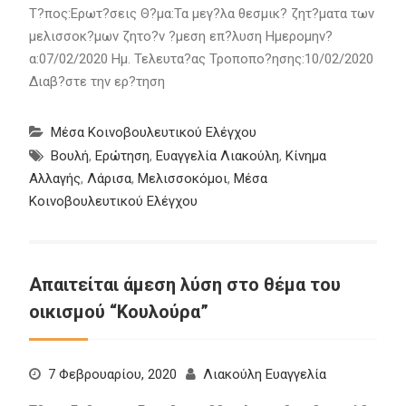
Τ?πος:Ερωτ?σεις Θ?μα:Τα μεγ?λα θεσμικ? ζητ?ματα των
μελισσοκ?μων ζητο?ν ?μεση επ?λυση Ημερομην?
α:07/02/2020 Ημ. Τελευτα?ας Τροποπο?ησης:10/02/2020
Διαβ?στε την ερ?τηση
Μέσα Κοινοβουλευτικού Ελέγχου
Βουλή
,
Ερώτηση
,
Ευαγγελία Λιακούλη
,
Κίνημα
Αλλαγής
,
Λάρισα
,
Μελισσοκόμοι
,
Μέσα
Κοινοβουλευτικού Ελέγχου
Απαιτείται άμεση λύση στο θέμα του
οικισμού “Κουλούρα”
7 Φεβρουαρίου, 2020
Λιακούλη Ευαγγελία