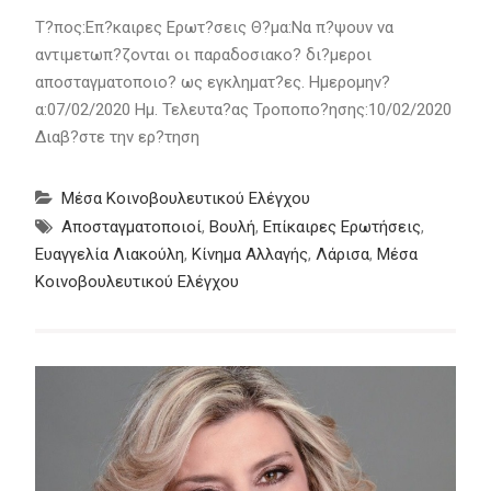
Τ?πος:Επ?καιρες Ερωτ?σεις Θ?μα:Να π?ψουν να
αντιμετωπ?ζονται οι παραδοσιακο? δι?μεροι
αποσταγματοποιο? ως εγκληματ?ες. Ημερομην?
α:07/02/2020 Ημ. Τελευτα?ας Τροποπο?ησης:10/02/2020
Διαβ?στε την ερ?τηση
Μέσα Κοινοβουλευτικού Ελέγχου
Αποσταγματοποιοί
,
Βουλή
,
Επίκαιρες Ερωτήσεις
,
Ευαγγελία Λιακούλη
,
Κίνημα Αλλαγής
,
Λάρισα
,
Μέσα
Κοινοβουλευτικού Ελέγχου