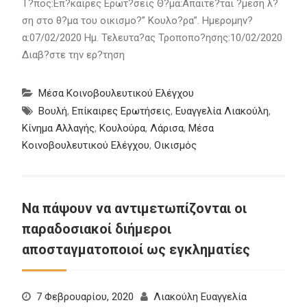
Τ?πος:Επ?καιρες Ερωτ?σεις Θ?μα:Απαιτε?ται ?μεση λ?
ση στο θ?μα του οικισμο?” Κουλο?ρα”. Ημερομην?
α:07/02/2020 Ημ. Τελευτα?ας Τροποπο?ησης:10/02/2020
Διαβ?στε την ερ?τηση
Μέσα Κοινοβουλευτικού Ελέγχου
Βουλή
,
Επίκαιρες Ερωτήσεις
,
Ευαγγελία Λιακούλη
,
Κίνημα Αλλαγής
,
Κουλούρα
,
Λάρισα
,
Μέσα
Κοινοβουλευτικού Ελέγχου
,
Οικισμός
Να πάψουν να αντιμετωπίζονται οι
παραδοσιακοί διήμεροι
αποσταγματοποιοί ως εγκληματίες
7 Φεβρουαρίου, 2020
Λιακούλη Ευαγγελία