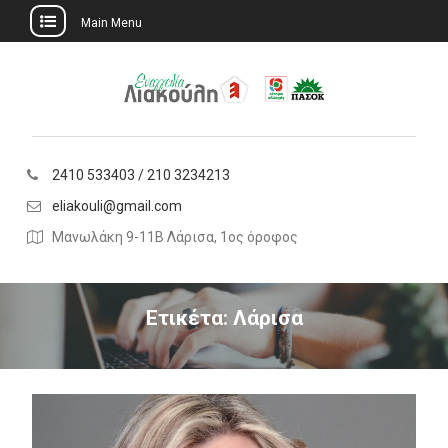
Main Menu
Skip
to
content
2410 533403 / 210 3234213
eliakouli@gmail.com
Μανωλάκη 9-11Β Λάρισα, 1ος όροφος
Ετικέτα:
Λάρισα