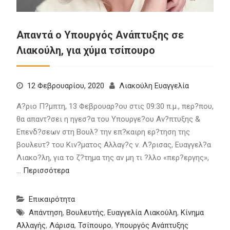
Απαντά ο Υπουργός Ανάπτυξης σε
Λιακούλη, για χύμα τσίπουρο
12 Φεβρουαρίου, 2020
Λιακούλη Ευαγγελία
Α?ριο Π?μπτη, 13 Φεβρουαρ?ου στις 09:30 π.μ., περ?που,
θα απαντ?σει η ηγεσ?α του Υπουργε?ου Αν?πτυξης &
Επενδ?σεων στη Βουλ? την επ?καιρη ερ?τηση της
βουλευτ? του Κιν?ματος Αλλαγ?ς ν. Λ?ρισας, Ευαγγελ?α
Λιακο?λη, για το ζ?τημα της αν μη τι ?λλο «περ?εργης»,
…
Περισσότερα
Επικαιρότητα
Απάντηση
,
Βουλευτής
,
Ευαγγελία Λιακούλη
,
Κίνημα
Αλλαγής
,
Λάρισα
,
Τσίπουρο
,
Υπουργός Ανάπτυξης