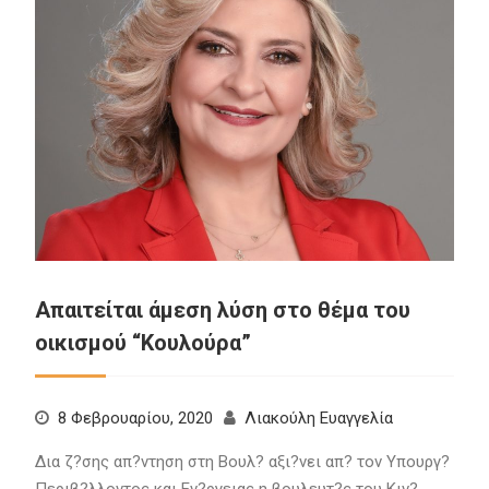
Απαιτείται άμεση λύση στο θέμα του
οικισμού “Κουλούρα”
8 Φεβρουαρίου, 2020
Λιακούλη Ευαγγελία
Δια ζ?σης απ?ντηση στη Βουλ? αξι?νει απ? τον Υπουργ?