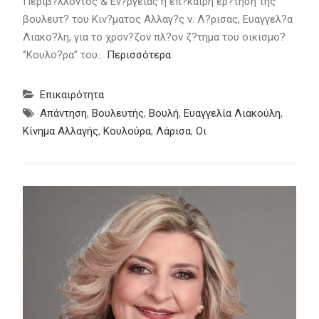
Περιβ?λλοντος & Εν?ργειας η επ?καιρη ερ?τηση της
βουλευτ? του Κιν?ματος Αλλαγ?ς ν. Λ?ρισας, Ευαγγελ?α
Λιακο?λη, για το χρον?ζον πλ?ον ζ?τημα του οικισμο?
‘’Κουλο?ρα” του…
Περισσότερα
Επικαιρότητα
Απάντηση
,
Βουλευτής
,
Βουλή
,
Ευαγγελία Λιακούλη
,
Κίνημα Αλλαγής
,
Κουλούρα
,
Λάρισα
,
Οι