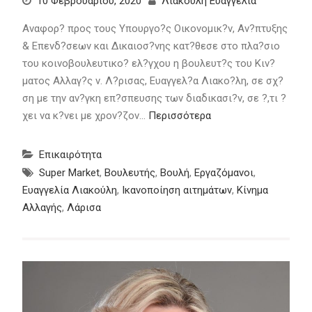
10 Φεβρουαρίου, 2020
Λιακούλη Ευαγγελία
Αναφορ? προς τους Υπουργο?ς Οικονομικ?ν, Αν?πτυξης
& Επενδ?σεων και Δικαιοσ?νης κατ?θεσε στο πλα?σιο
του κοινοβουλευτικο? ελ?γχου η βουλευτ?ς του Κιν?
ματος Αλλαγ?ς ν. Λ?ρισας, Ευαγγελ?α Λιακο?λη, σε σχ?
ση με την αν?γκη επ?σπευσης των διαδικασι?ν, σε ?,τι ?
χει να κ?νει με χρον?ζον…
Περισσότερα
Επικαιρότητα
Super Market
,
Βουλευτής
,
Βουλή
,
Εργαζόμανοι
,
Ευαγγελία Λιακούλη
,
Ικανοποίηση αιτημάτων
,
Κίνημα
Αλλαγής
,
Λάρισα