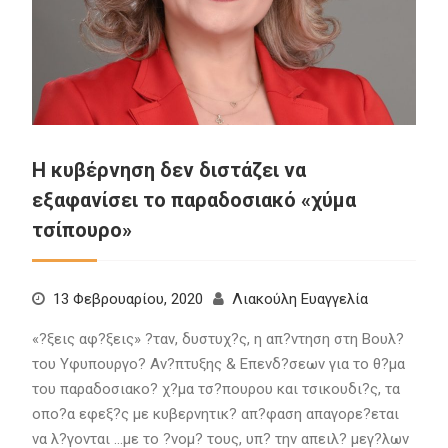
Η κυβέρνηση δεν διστάζει να
εξαφανίσει το παραδοσιακό «χύμα
τσίπουρο»
13 Φεβρουαρίου, 2020
Λιακούλη Ευαγγελία
«?ξεις αφ?ξεις» ?ταν, δυστυχ?ς, η απ?ντηση στη Βουλ?
του Υφυπουργο? Αν?πτυξης & Επενδ?σεων για το θ?μα
του παραδοσιακο? χ?μα τσ?πουρου και τσικουδι?ς, τα
οπο?α εφεξ?ς με κυβερνητικ? απ?φαση απαγορε?εται
να λ?γονται …με το ?νομ? τους, υπ? την απειλ? μεγ?λων