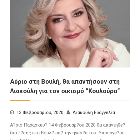
Αύριο στη Βουλή, θα απαντήσουν στη
Λιακούλη για τον οικισμό ‘’Κουλούρα”
13 Φεβρουαρίου, 2020
Λιακούλη Ευαγγελία
Α?ριο Παρασκευ? 14 Φεβρουαρ?ου 2020 θα απαντηθε?
δια ζ?σης στη Βουλ? απ? την ηγεσ?α του Υπουργε?ου