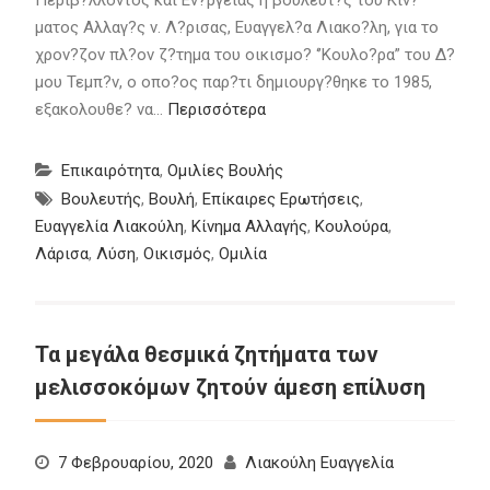
Περιβ?λλοντος και Εν?ργειας η βουλευτ?ς του Κιν?
ματος Αλλαγ?ς ν. Λ?ρισας, Ευαγγελ?α Λιακο?λη, για το
χρον?ζον πλ?ον ζ?τημα του οικισμο? ‘’Κουλο?ρα” του Δ?
μου Τεμπ?ν, ο οπο?ος παρ?τι δημιουργ?θηκε το 1985,
εξακολουθε? να…
Περισσότερα
Επικαιρότητα
,
Ομιλίες Βουλής
Βουλευτής
,
Βουλή
,
Επίκαιρες Ερωτήσεις
,
Ευαγγελία Λιακούλη
,
Κίνημα Αλλαγής
,
Κουλούρα
,
Λάρισα
,
Λύση
,
Οικισμός
,
Ομιλία
Τα μεγάλα θεσμικά ζητήματα των
μελισσοκόμων ζητούν άμεση επίλυση
7 Φεβρουαρίου, 2020
Λιακούλη Ευαγγελία