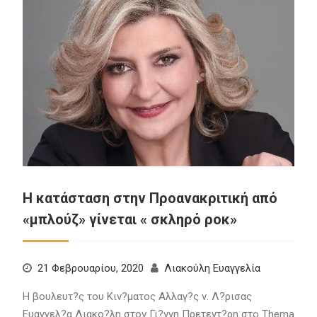
Η κατάσταση στην Προανακριτική από
«μπλούζ» γίνεται « σκληρό ροκ»
21 Φεβρουαρίου, 2020
Λιακούλη Ευαγγελία
Η βουλευτ?ς του Κιν?ματος Αλλαγ?ς ν. Λ?ρισας
Ευαγγελ?α Λιακο?λη στον Γι?ννη Πρετεντ?ρη στο Thema