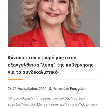
Κάνουμε τον σταυρό μας στην
εξαγγελθείσα “λύση” της κυβέρνησης
για το συνδικαλιστικό
21 Δεκεμβρίου, 2019
Λιακούλη Ευαγγελία
«Μια λανθασμ?νη απ?φαση του συνδικ?του των
εργαζομ?νων του Μετρ? ?φερε απ?ναντι ολ?κληρη την