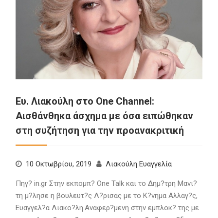
Ευ. Λιακούλη στο One Channel:
Αισθάνθηκα άσχημα με όσα ειπώθηκαν
στη συζήτηση για την προανακριτική
10 Οκτωβρίου, 2019
Λιακούλη Ευαγγελία
Πηγ? in.gr Στην εκπομπ? One Talk και το Δημ?τρη Μανι?
τη μ?λησε η βουλευτ?ς Λ?ρισας με το Κ?νημα Αλλαγ?ς,
Ευαγγελ?α Λιακο?λη.Αναφερ?μενη στην εμπλοκ? της με