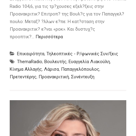
Radio 104,6, για τις τρ?χουσες εξελ?ξεις στην
Προανακριτικ? Επιτροπ? της Βουλ?ς για τον Παπαγγελ?
πουλο: Μεταξ? ?λλων ε?πε: Η κατ?σταση στην
Προανακριτικ? ε?ναι «ροκ». Και δυστυχ?ς
προοπτικ?…
Περισσότερα
Επικαιρότητα
,
Τηλεοπτικές - Ρ/φωνικές Συν/ξεις
ThemaRadio
,
Βουλευτής
,
Ευαγγελία Λιακούλη
,
Κίνημα Αλλαγής
,
Λάρισα
,
Παπαγγελόπουλος
,
Πρετεντέρης
,
Προανακριτική
,
Συνέντευξη