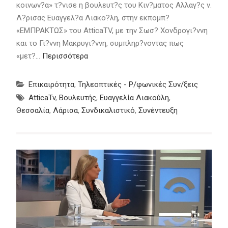
κοινων?α» τ?νισε η βουλευτ?ς του Κιν?ματος Αλλαγ?ς ν.
Λ?ρισας Ευαγγελ?α Λιακο?λη, στην εκπομπ?
«ΕΜΠΡΑΚΤΩΣ» του AtticaTV, με την Σωσ? Χονδρογι?ννη
και το Γι?ννη Μακρυγι?ννη, συμπληρ?νοντας πως
«μετ?…
Περισσότερα
Επικαιρότητα
,
Τηλεοπτικές - Ρ/φωνικές Συν/ξεις
AtticaTv
,
Βουλευτής
,
Ευαγγελία Λιακούλη
,
Θεσσαλία
,
Λάρισα
,
Συνδικαλιστικό
,
Συνέντευξη