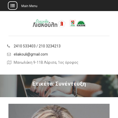
Main Menu
Skip
to
content
2410 533403 / 210 3234213
eliakouli@gmail.com
Μανωλάκη 9-11Β Λάρισα, 1ος όροφος
Ετικέτα:
Συνέντευξη