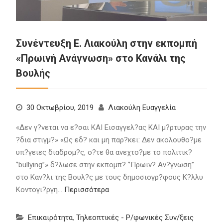
Συνέντευξη Ε. Λιακούλη στην εκπομπή
«Πρωινή Ανάγνωση» στο Κανάλι της
Βουλής
30 Οκτωβρίου, 2019
Λιακούλη Ευαγγελία
«Δεν γ?νεται να ε?σαι ΚΑΙ Εισαγγελ?ας ΚΑΙ μ?ρτυρας την
?δια στιγμ?» «Ως εδ? και μη παρ?κει: Δεν ακολουθο?με
υπ?γειες διαδρομ?ς, ο?τε θα ανεχτο?με το πολιτικ?
‘’bullying’’» δ?λωσε στην εκπομπ? ‘’Πρωιν? Αν?γνωση’’
στο Καν?λι της Βουλ?ς με τους δημοσιογρ?φους Κ?λλυ
Κοντογι?ργη…
Περισσότερα
Επικαιρότητα
,
Τηλεοπτικές - Ρ/φωνικές Συν/ξεις