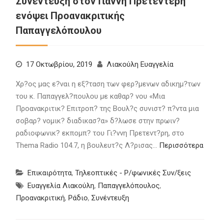
Συνέντευξη στον Γιάννη Πρετεντέρη
ενόψει Προανακριτικής
Παπαγγελόπουλου
17 Οκτωβρίου, 2019
Λιακούλη Ευαγγελία
Χρ?ος μας ε?ναι η εξ?ταση των φερ?μενων αδικημ?των
του κ. Παπαγγελ?πουλου με καθαρ? νου «Μια
Προανακριτικ? Επιτροπ? της Βουλ?ς συνιστ? π?ντα μια
σοβαρ? νομικ? διαδικασ?α» δ?λωσε στην πρωιν?
ραδιοφωνικ? εκπομπ? του Γι?ννη Πρετεντ?ρη, στο
Thema Radio 104.7, η βουλευτ?ς Λ?ρισας…
Περισσότερα
Επικαιρότητα
,
Τηλεοπτικές - Ρ/φωνικές Συν/ξεις
Ευαγγελία Λιακούλη
,
Παπαγγελόπουλος
,
Προανακριτική
,
Ράδιο
,
Συνέντευξη