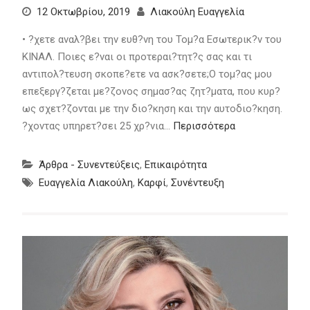
12 Οκτωβρίου, 2019
Λιακούλη Ευαγγελία
• ?χετε αναλ?βει την ευθ?νη του Τομ?α Εσωτερικ?ν του
ΚΙΝΑΛ. Ποιες ε?ναι οι προτεραι?τητ?ς σας και τι
αντιπολ?τευση σκοπε?ετε να ασκ?σετε;Ο τομ?ας μου
επεξεργ?ζεται με?ζονος σημασ?ας ζητ?ματα, που κυρ?
ως σχετ?ζονται με την διο?κηση και την αυτοδιο?κηση.
?χοντας υπηρετ?σει 25 χρ?νια…
Περισσότερα
Άρθρα - Συνεντεύξεις
,
Επικαιρότητα
Ευαγγελία Λιακούλη
,
Καρφί
,
Συνέντευξη