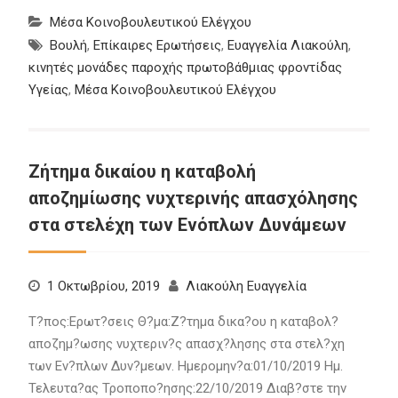
Μέσα Κοινοβουλευτικού Ελέγχου
Βουλή
,
Επίκαιρες Ερωτήσεις
,
Ευαγγελία Λιακούλη
,
κινητές μονάδες παροχής πρωτοβάθμιας φροντίδας
Υγείας
,
Μέσα Κοινοβουλευτικού Ελέγχου
Ζήτημα δικαίου η καταβολή
αποζημίωσης νυχτερινής απασχόλησης
στα στελέχη των Ενόπλων Δυνάμεων
1 Οκτωβρίου, 2019
Λιακούλη Ευαγγελία
Τ?πος:Ερωτ?σεις Θ?μα:Ζ?τημα δικα?ου η καταβολ?
αποζημ?ωσης νυχτεριν?ς απασχ?λησης στα στελ?χη
των Εν?πλων Δυν?μεων. Ημερομην?α:01/10/2019 Ημ.
Τελευτα?ας Τροποπο?ησης:22/10/2019 Διαβ?στε την