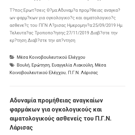
Τ?πος:Ερωτ?σεις Θ?μα:Αδυναμ?α προμ?θειας αναγκα?
ων φαρμ?κων για ογκολογικο?ς και αιματολογικο?ς
ασθενε?ς του ΠΓΝ Λ?ρισας Ημερομην?α:25/09/2019 Ημ.
Τελευτα?ας Τροποπο?ησης:27/11/2019 Διαβ?στε την
ερ?τηση Διαβ?στε την απ?ντηση
Μέσα Κοινοβουλευτικού Ελέγχου
Βουλή
,
Ερώτηση
,
Ευαγγελία Λιακούλη
,
Μέσα
Κοινοβουλευτικού Ελέγχου
,
Π.Γ.Ν. Λάρισας
Αδυναμία προμήθειας αναγκαίων
φαρμάκων για ογκολογικούς και
αιματολογικούς ασθενείς του Π.Γ.Ν.
Λάρισας