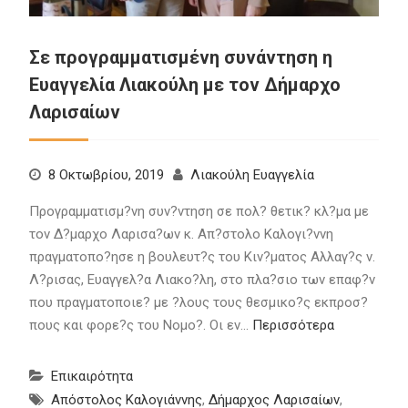
Σε προγραμματισμένη συνάντηση η
Ευαγγελία Λιακούλη με τον Δήμαρχο
Λαρισαίων
8 Οκτωβρίου, 2019
Λιακούλη Ευαγγελία
Προγραμματισμ?νη συν?ντηση σε πολ? θετικ? κλ?μα με
τον Δ?μαρχο Λαρισα?ων κ. Απ?στολο Καλογι?ννη
πραγματοπο?ησε η βουλευτ?ς του Κιν?ματος Αλλαγ?ς ν.
Λ?ρισας, Ευαγγελ?α Λιακο?λη, στο πλα?σιο των επαφ?ν
που πραγματοποιε? με ?λους τους θεσμικο?ς εκπροσ?
πους και φορε?ς του Νομο?. Οι εν…
Περισσότερα
Επικαιρότητα
Απόστολος Καλογιάννης
,
Δήμαρχος Λαρισαίων
,