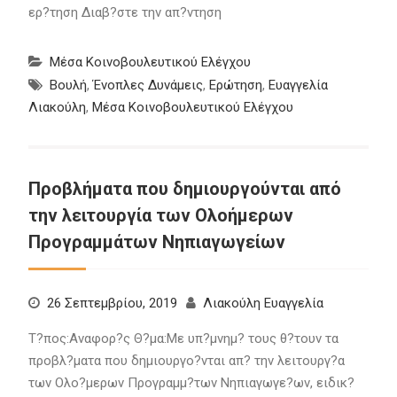
ερ?τηση Διαβ?στε την απ?ντηση
Μέσα Κοινοβουλευτικού Ελέγχου
Βουλή
,
Ένοπλες Δυνάμεις
,
Ερώτηση
,
Ευαγγελία
Λιακούλη
,
Μέσα Κοινοβουλευτικού Ελέγχου
Προβλήματα που δημιουργούνται από
την λειτουργία των Ολοήμερων
Προγραμμάτων Νηπιαγωγείων
26 Σεπτεμβρίου, 2019
Λιακούλη Ευαγγελία
Τ?πος:Αναφορ?ς Θ?μα:Με υπ?μνημ? τους θ?τουν τα
προβλ?ματα που δημιουργο?νται απ? την λειτουργ?α
των Ολο?μερων Προγραμμ?των Νηπιαγωγε?ων, ειδικ?