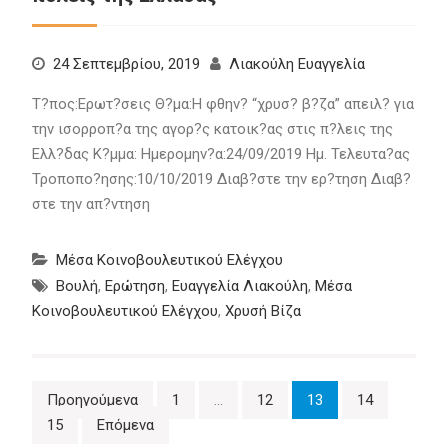
24 Σεπτεμβρίου, 2019
Λιακούλη Ευαγγελία
Τ?πος:Ερωτ?σεις Θ?μα:Η φθην? “χρυσ? β?ζα” απειλ? για
την ισορροπ?α της αγορ?ς κατοικ?ας στις π?λεις της
Ελλ?δας Κ?μμα: Ημερομην?α:24/09/2019 Ημ. Τελευτα?ας
Τροποπο?ησης:10/10/2019 Διαβ?στε την ερ?τηση Διαβ?
στε την απ?ντηση
Μέσα Κοινοβουλευτικού Ελέγχου
Βουλή
,
Ερώτηση
,
Ευαγγελία Λιακούλη
,
Μέσα
Κοινοβουλευτικού Ελέγχου
,
Χρυσή Βίζα
Πλοήγηση
Προηγούμενα
1
…
12
13
14
15
Επόμενα
άρθρων