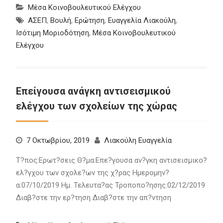
Μέσα Κοινοβουλευτικού Ελέγχου
ΑΣΕΠ
,
Βουλή
,
Ερώτηση
,
Ευαγγελία Λιακούλη
,
Ισότιμη Μοριοδότηση
,
Μέσα Κοινοβουλευτικού
Ελέγχου
Επείγουσα ανάγκη αντισεισμικού
ελέγχου των σχολείων της χώρας
7 Οκτωβρίου, 2019
Λιακούλη Ευαγγελία
Τ?πος:Ερωτ?σεις Θ?μα:Επε?γουσα αν?γκη αντισεισμικο?
ελ?γχου των σχολε?ων της χ?ρας Ημερομην?
α:07/10/2019 Ημ. Τελευτα?ας Τροποπο?ησης:02/12/2019
Διαβ?στε την ερ?τηση Διαβ?στε την απ?ντηση