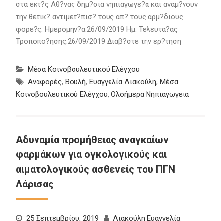
στα εκτ?ς Αθ?νας δημ?σια νηπιαγωγε?α και αναμ?νουν
την θετικ? αντιμετ?πισ? τους απ? τους αρμ?διους
φορε?ς. Ημερομην?α:26/09/2019 Ημ. Τελευτα?ας
Τροποπο?ησης:26/09/2019 Διαβ?στε την ερ?τηση
Μέσα Κοινοβουλευτικού Ελέγχου
Αναφορές
,
Βουλή
,
Ευαγγελία Λιακούλη
,
Μέσα
Κοινοβουλευτικού Ελέγχου
,
Ολοήμερα Νηπιαγωγεία
Αδυναμία προμήθειας αναγκαίων
φαρμάκων για ογκολογικούς και
αιματολογικούς ασθενείς του ΠΓΝ
Λάρισας
25 Σεπτεμβρίου, 2019
Λιακούλη Ευαγγελία