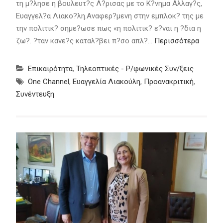
τη μ?λησε η βουλευτ?ς Λ?ρισας με το Κ?νημα Αλλαγ?ς,
Ευαγγελ?α Λιακο?λη.Αναφερ?μενη στην εμπλοκ? της με
την πολιτικ? σημε?ωσε πως «η πολιτικ? ε?ναι η ?δια η
ζω?. ?ταν κανε?ς καταλ?βει π?σο απλ?…
Περισσότερα
Επικαιρότητα
,
Τηλεοπτικές - Ρ/φωνικές Συν/ξεις
One Channel
,
Ευαγγελία Λιακούλη
,
Προανακριτική
,
Συνέντευξη