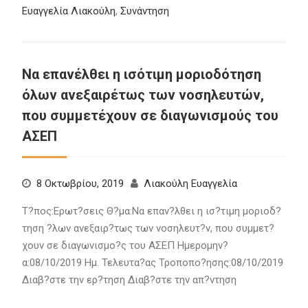
Ευαγγελία Λιακούλη
,
Συνάντηση
Να επανέλθει η ισότιμη μοριοδότηση
όλων ανεξαιρέτως των νοσηλευτών,
που συμμετέχουν σε διαγωνισμούς του
ΑΣΕΠ
8 Οκτωβρίου, 2019
Λιακούλη Ευαγγελία
Τ?πος:Ερωτ?σεις Θ?μα:Να επαν?λθει η ισ?τιμη μοριοδ?
τηση ?λων ανεξαιρ?τως των νοσηλευτ?ν, που συμμετ?
χουν σε διαγωνισμο?ς του ΑΣΕΠ Ημερομην?
α:08/10/2019 Ημ. Τελευτα?ας Τροποπο?ησης:08/10/2019
Διαβ?στε την ερ?τηση Διαβ?στε την απ?ντηση