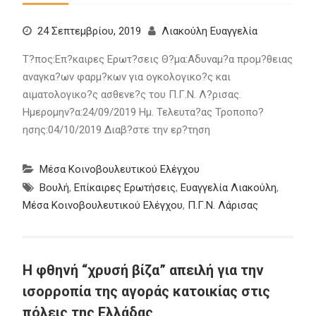
24 Σεπτεμβρίου, 2019
Λιακούλη Ευαγγελία
Τ?πος:Επ?καιρες Ερωτ?σεις Θ?μα:Αδυναμ?α προμ?θειας
αναγκα?ων φαρμ?κων για ογκολογικο?ς και
αιματολογικο?ς ασθενε?ς του Π.Γ.Ν. Λ?ρισας.
Ημερομην?α:24/09/2019 Ημ. Τελευτα?ας Τροποπο?
ησης:04/10/2019 Διαβ?στε την ερ?τηση
Μέσα Κοινοβουλευτικού Ελέγχου
Βουλή
,
Επίκαιρες Ερωτήσεις
,
Ευαγγελία Λιακούλη
,
Μέσα Κοινοβουλευτικού Ελέγχου
,
Π.Γ.Ν. Λάρισας
Η φθηνή “χρυσή βίζα” απειλή για την
ισορροπία της αγοράς κατοικίας στις
πόλεις της Ελλάδας