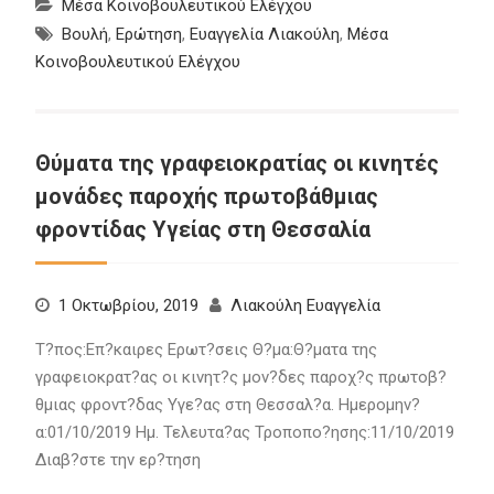
Μέσα Κοινοβουλευτικού Ελέγχου
Βουλή
,
Ερώτηση
,
Ευαγγελία Λιακούλη
,
Μέσα
Κοινοβουλευτικού Ελέγχου
Θύματα της γραφειοκρατίας οι κινητές
μονάδες παροχής πρωτοβάθμιας
φροντίδας Υγείας στη Θεσσαλία
1 Οκτωβρίου, 2019
Λιακούλη Ευαγγελία
Τ?πος:Επ?καιρες Ερωτ?σεις Θ?μα:Θ?ματα της
γραφειοκρατ?ας οι κινητ?ς μον?δες παροχ?ς πρωτοβ?
θμιας φροντ?δας Υγε?ας στη Θεσσαλ?α. Ημερομην?
α:01/10/2019 Ημ. Τελευτα?ας Τροποπο?ησης:11/10/2019
Διαβ?στε την ερ?τηση