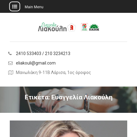
Main Menu
Skip
to
content
2410 533403 / 210 3234213
eliakouli@gmail.com
Μανωλάκη 9-11Β Λάρισα, 1ος όροφος
Ετικέτα:
Ευαγγελία Λιακούλη